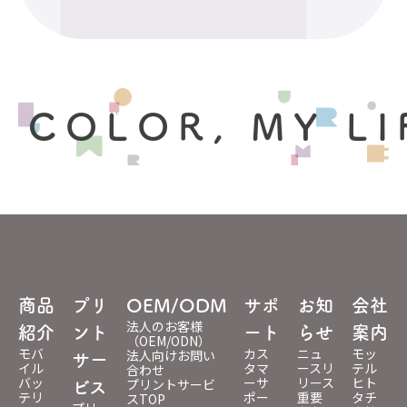
 COLOR, MY LI
商品
プリ
OEM/ODM
サポ
お知
会社
法人のお客様
紹介
ント
ート
らせ
案内
（OEM/ODN）
モバ
カス
ニュ
モッ
法人向けお問い
サー
イル
タマ
ースリ
テル
合わせ
バッ
ーサ
リース
ヒト
プリントサービ
ビス
テリ
ポー
重要
タチ
スTOP