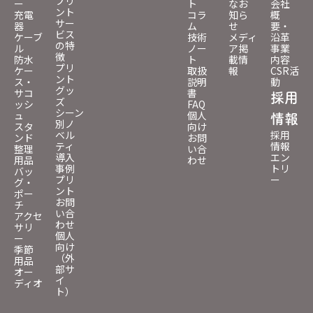
プリ
ー
ト
なお
会社
ント
充電
コラ
知ら
概
サー
器
ム
せ
要・
ビス
ケーブ
技術
メディ
沿革
の特
ル
ノー
ア掲
事業
徴
防水
ト
載情
内容
プリ
ケー
取扱
報
CSR活
ント
ス・
説明
動
グッ
サコ
書
採用
ズ
ッシ
FAQ
シーン
ュ
個人
情報
別ノ
スタ
向け
ベル
採用
ンド
お問
ティ
情報
整理
い合
導入
エン
用品
わせ
事例
トリ
バッ
プリ
ー
グ・
ント
ポー
お問
チ
い合
アクセ
わせ
サリ
個人
ー
向け
季節
（外
用品
部サ
オー
イ
ディオ
ト）