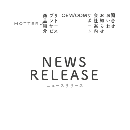
商
プリ
OEM/ODM
サ
会
お
お問
品
ント
ポ
社
知
い合
紹
サー
ー
案
ら
わせ
介
ビス
ト
内
せ
NEWS
RELEASE
ニュースリリース