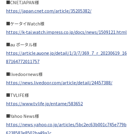
■CNETJAPAN様
https://japan.cnet.com/article/35205382/
■ケータイWatch様
https://k-tai.watch.impress.co.jp/docs/news/1509121.html
■au ポータル様
https://article.auone.jp/detail/1/3/7/369_7_r_20230619_16
87164772011757
■livedoornews様
https://news.livedoor.com/article/detail/24457388/
■TVLIFE様
https://www.tvlife.jp/entame/583652
■Yahoo News様
https://news.yahoo.co.jp/articles/5bc2ec63b001c745e779b
6238583e8502ba49a1c