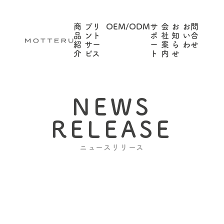
商
プリ
OEM/ODM
サ
会
お
お問
品
ント
ポ
社
知
い合
紹
サー
ー
案
ら
わせ
介
ビス
ト
内
せ
NEWS
RELEASE
ニュースリリース