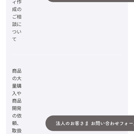
ィ作
成の
ご相
談に
つい
て
商品
の大
量購
入や
商品
開発
の依
頼、
法人のお客さま お問い合わせフォー
取扱