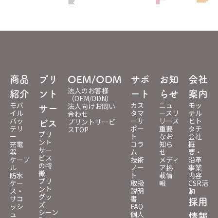
商品
プリ
OEM/ODM
サポ
お知
会社
法人のお客様
紹介
ント
ート
らせ
案内
（OEM/ODN）
モバ
カス
ニュ
モッ
法人向けお問い
サー
イル
タマ
ースリ
テル
合わせ
バッ
ーサ
リース
ヒト
プリントサービ
ビス
テリ
ポー
重要
タチ
スTOP
プリ
ー
ト
なお
会社
ント
充電
コラ
知ら
概
サー
器
ム
せ
要・
ビス
ケーブ
技術
メディ
沿革
の特
ル
ノー
ア掲
事業
徴
防水
ト
載情
内容
プリ
ケー
取扱
報
CSR活
ント
ス・
説明
動
グッ
サコ
書
採用
ズ
ッシ
FAQ
シーン
ュ
個人
情報