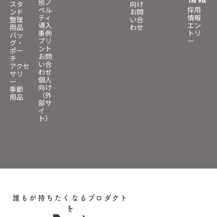
別ノ
スタ
向け
ベル
採用
ンド
お問
ティ
情報
整理
い合
導入
エン
用品
わせ
事例
トリ
バッ
プリ
ー
グ・
ント
ポー
お問
チ
い合
アクセ
わせ
サリ
個人
ー
向け
季節
（外
用品
部サ
イ
ト）
誰もが持ちたくなるプロダクト
を