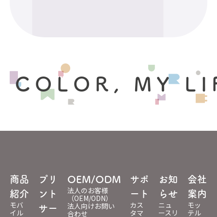
 COLOR, MY LI
商品
プリ
OEM/ODM
サポ
お知
会社
法人のお客様
紹介
ント
ート
らせ
案内
（OEM/ODN）
モバ
カス
ニュ
モッ
法人向けお問い
サー
イル
タマ
ースリ
テル
合わせ