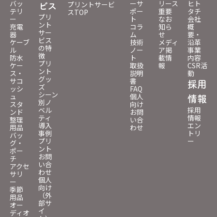
バッ
ーサ
リース
ヒト
プリントサービ
ビス
テリ
ポー
重要
タチ
スTOP
プリ
ー
ト
なお
会社
ント
充電
コラ
知ら
概
サー
器
ム
せ
要・
ビス
ケーブ
技術
メディ
沿革
の特
ル
ノー
ア掲
事業
徴
防水
ト
載情
内容
プリ
ケー
取扱
報
CSR活
ント
ス・
説明
動
グッ
サコ
書
採用
ズ
ッシ
FAQ
シーン
ュ
個人
情報
別ノ
スタ
向け
ベル
採用
ンド
お問
ティ
情報
整理
い合
導入
エン
用品
わせ
事例
トリ
バッ
プリ
ー
グ・
ント
ポー
お問
チ
い合
アクセ
わせ
サリ
個人
ー
向け
季節
（外
用品
部サ
オー
イ
ディオ