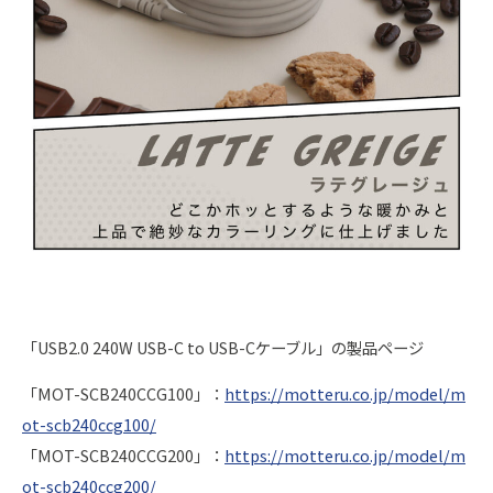
「USB2.0 240W USB-C to USB-Cケーブル」の製品ページ
「MOT-SCB240CCG100」：
https://motteru.co.jp/model/m
ot-scb240ccg100/
「MOT-SCB240CCG200」：
https://motteru.co.jp/model/m
ot-scb240ccg200/