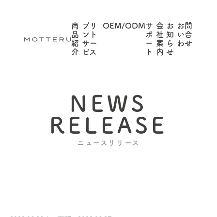
商
プリ
OEM/ODM
サ
会
お
お問
品
ント
ポ
社
知
い合
紹
サー
ー
案
ら
わせ
介
ビス
ト
内
せ
NEWS
RELEASE
ニュースリリース