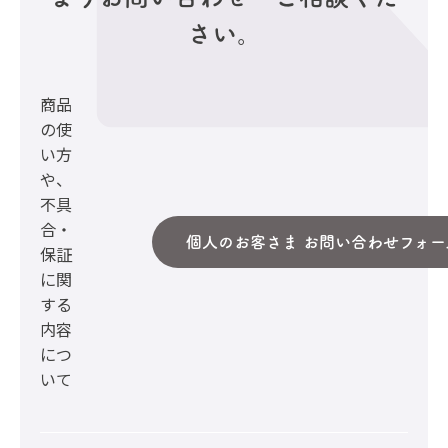
さい。
商品
の使
い方
や、
不具
合・
個人のお客さま お問い合わせフォー
保証
に関
する
内容
につ
いて