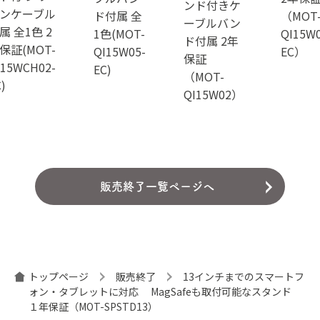
ンド付きケ
ンケーブル
ド付属 全
（MOT
ーブルバン
属 全1色 2
1色(MOT-
QI15W0
ド付属 2年
保証(MOT-
QI15W05-
EC）
保証
I15WCH02-
EC)
（MOT-
)
QI15W02）
販売終了一覧ページへ
トップページ
販売終了
13インチまでのスマートフ
ォン・タブレットに対応 MagSafeも取付可能なスタンド
１年保証（MOT-SPSTD13）