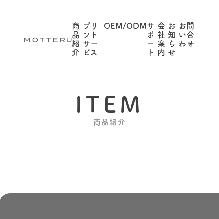
商
プリ
OEM/ODM
サ
会
お
お問
品
ント
ポ
社
知
い合
紹
サー
ー
案
ら
わせ
介
ビス
ト
内
せ
ITEM
商品紹介