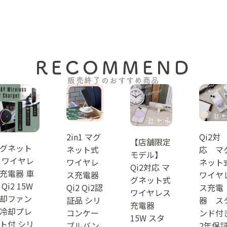
RECOMMEND
販売終了のおすすめ商品
2in1 マグ
Qi2対
【店舗限定
グネット
ネット式
応 マ
モデル】
 ワイヤレ
ワイヤレ
ネット
Qi2対応 マ
充電器 車
ス充電器
ワイヤ
グネット式
 Qi2 15W
Qi2 Qi2認
ス充電
ワイヤレス
却ファン
証品 シリ
器 ス
充電器
冷却プレ
コンケー
ンド付
15W スタ
ト付 シリ
ブルバン
2年保