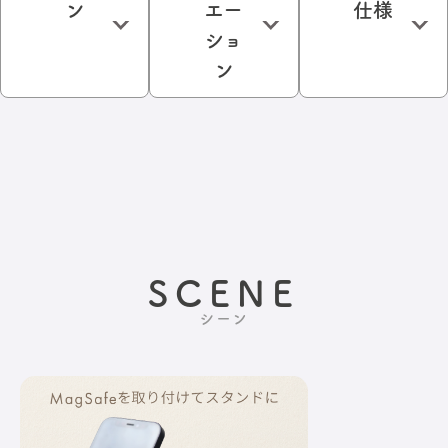
ン
エー
仕様
ショ
ン
SCENE
シーン