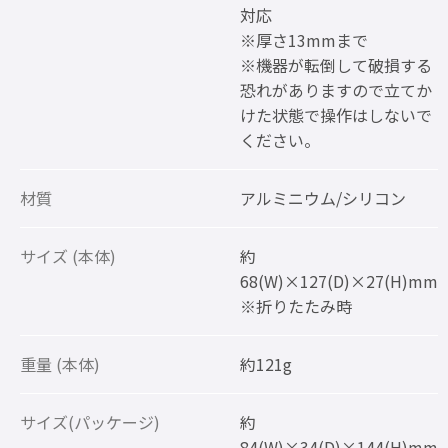
対応
※厚さ13mmまで
※機器が転倒して破損する
恐れがありますので立てか
けた状態で操作はしないで
ください。
材質
アルミニウム/シリコン
サイズ (本体)
約
68(W)×127(D)×27(H)mm
※折りたたみ時
重量 (本体)
約121g
サイズ(パッケージ)
約
84(W)×34(D)×144(H)mm