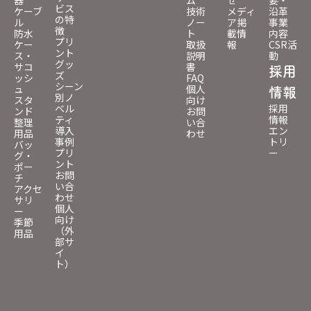
ビス
ケーブ
技術
メディ
沿革
の特
ル
ノー
ア掲
事業
徴
防水
ト
載情
内容
プリ
ケー
取扱
報
CSR活
ント
ス・
説明
動
グッ
サコ
書
採用
ズ
ッシ
FAQ
シーン
ュ
個人
情報
別ノ
スタ
向け
ベル
採用
ンド
お問
ティ
情報
整理
い合
導入
エン
用品
わせ
事例
トリ
バッ
プリ
ー
グ・
ント
ポー
お問
チ
い合
アクセ
わせ
サリ
個人
ー
向け
季節
（外
用品
部サ
イ
ト）