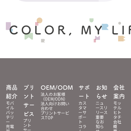
 COLOR, MY LI
商品
プリ
OEM/ODM
サポ
お知
会社
法人のお客様
紹介
ント
ート
らせ
案内
（OEM/ODN）
モバ
カス
ニュ
モッ
法人向けお問い
サー
イル
タマ
ースリ
テル
合わせ
バッ
ーサ
リース
ヒト
プリントサービ
ビス
テリ
ポー
重要
タチ
スTOP
プリ
ー
ト
なお
会社
ント
充電
コラ
知ら
概
サー
器
ム
せ
要・