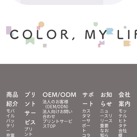
 COLOR, MY LI
商品
プリ
OEM/ODM
サポ
お知
会社
法人のお客様
紹介
ント
ート
らせ
案内
（OEM/ODN）
モバ
カス
ニュ
モッ
法人向けお問い
サー
イル
タマ
ースリ
テル
合わせ
バッ
ーサ
リース
ヒト
プリントサービ
ビス
テリ
ポー
重要
タチ
スTOP
プリ
ー
ト
なお
会社
ント
充電
コラ
知ら
概