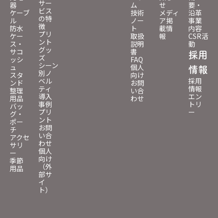
サー
器
ム
せ
要・
ビス
ケーブ
技術
メディ
沿革
の特
ル
ノー
ア掲
事業
徴
防水
ト
載情
内容
プリ
ケー
取扱
報
CSR活
ント
ス・
説明
動
グッ
サコ
書
採用
ズ
ッシ
FAQ
シーン
ュ
個人
情報
別ノ
スタ
向け
ベル
採用
ンド
お問
ティ
情報
整理
い合
導入
エン
用品
わせ
事例
トリ
バッ
プリ
ー
グ・
ント
ポー
お問
チ
い合
アクセ
わせ
サリ
個人
ー
向け
季節
（外
用品
部サ
イ
ト）