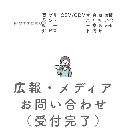
商
プリ
OEM/ODM
サ
会
お
お問
品
ント
ポ
社
知
い合
紹
サー
ー
案
ら
わせ
介
ビス
ト
内
せ
広報・メディア
お問い合わせ
（受付完了）