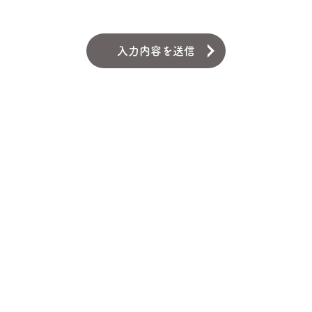
し
て
く
だ
さ
い。