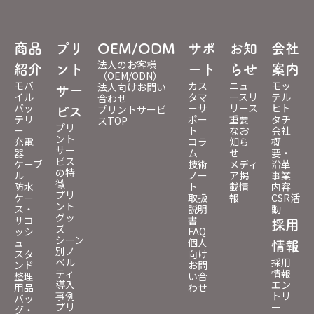
商品
プリ
OEM/ODM
サポ
お知
会社
法人のお客様
紹介
ント
ート
らせ
案内
（OEM/ODN）
モバ
カス
ニュ
モッ
法人向けお問い
サー
イル
タマ
ースリ
テル
合わせ
バッ
ーサ
リース
ヒト
プリントサービ
ビス
テリ
ポー
重要
タチ
スTOP
プリ
ー
ト
なお
会社
ント
充電
コラ
知ら
概
サー
器
ム
せ
要・
ビス
ケーブ
技術
メディ
沿革
の特
ル
ノー
ア掲
事業
徴
防水
ト
載情
内容
プリ
ケー
取扱
報
CSR活
ント
ス・
説明
動
グッ
サコ
書
採用
ズ
ッシ
FAQ
シーン
ュ
個人
情報
別ノ
スタ
向け
ベル
採用
ンド
お問
ティ
情報
整理
い合
導入
エン
用品
わせ
事例
トリ
バッ
プリ
ー
グ・