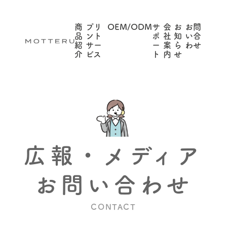
商
プリ
OEM/ODM
サ
会
お
お問
品
ント
ポ
社
知
い合
紹
サー
ー
案
ら
わせ
介
ビス
ト
内
せ
広報・メディア
お問い合わせ
CONTACT