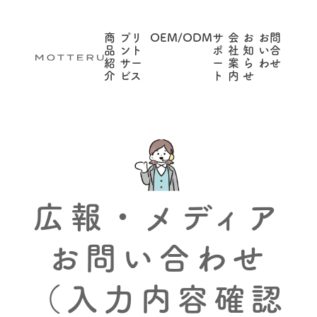
商
プリ
OEM/ODM
サ
会
お
お問
品
ント
ポ
社
知
い合
紹
サー
ー
案
ら
わせ
介
ビス
ト
内
せ
広報・メディア
お問い合わせ
（入力内容確認