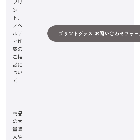
プリ
ン
ト、
ノベ
ルテ
プリントグッズ お問い合わせフォー
ィ作
成の
ご相
談に
つい
て
商品
の大
量購
入や