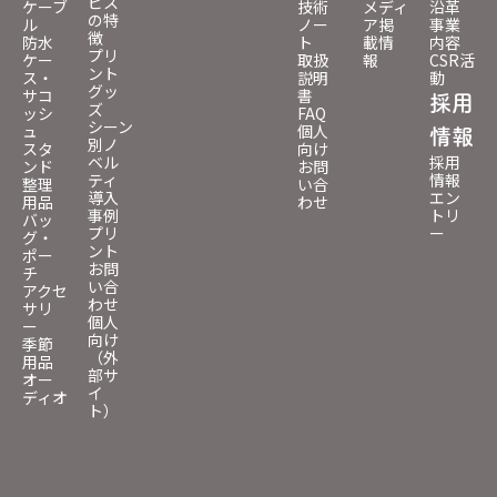
ビス
ケーブ
技術
メディ
沿革
の特
ル
ノー
ア掲
事業
徴
防水
ト
載情
内容
プリ
ケー
取扱
報
CSR活
ント
ス・
説明
動
グッ
サコ
書
採用
ズ
ッシ
FAQ
シーン
ュ
個人
情報
別ノ
スタ
向け
ベル
採用
ンド
お問
ティ
情報
整理
い合
導入
エン
用品
わせ
事例
トリ
バッ
プリ
ー
グ・
ント
ポー
お問
チ
い合
アクセ
わせ
サリ
個人
ー
向け
季節
（外
用品
部サ
オー
イ
ディオ
ト）