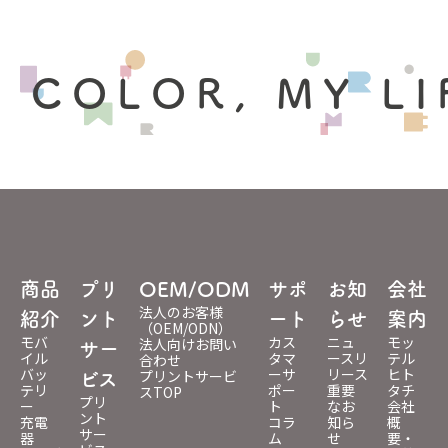
 COLOR, MY LI
商品
プリ
OEM/ODM
サポ
お知
会社
法人のお客様
紹介
ント
ート
らせ
案内
（OEM/ODN）
モバ
カス
ニュ
モッ
法人向けお問い
サー
イル
タマ
ースリ
テル
合わせ
バッ
ーサ
リース
ヒト
プリントサービ
ビス
テリ
ポー
重要
タチ
スTOP
プリ
ー
ト
なお
会社
ント
充電
コラ
知ら
概
サー
器
ム
せ
要・