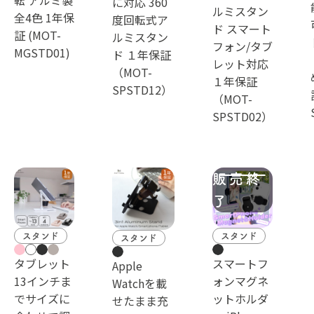
転 アルミ製
に対応 360
ルミスタン
全4色 1年保
度回転式ア
ド スマート
証 (MOT-
ルミスタン
フォン/タブ
MGSTD01)
ド １年保証
レット対応
（MOT-
１年保証
SPSTD12）
（MOT-
SPSTD02）
スタンド
スタンド
スタンド
タブレット
スマートフ
Apple
13インチま
ォンマグネ
Watchを載
でサイズに
ットホルダ
せたまま充