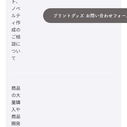
ト、
ノベ
ルテ
プリントグッズ お問い合わせフォー
ィ作
成の
ご相
談に
つい
て
商品
の大
量購
入や
商品
開発