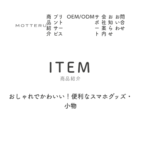
商
プリ
OEM/ODM
サ
会
お
お問
品
ント
ポ
社
知
い合
紹
サー
ー
案
ら
わせ
介
ビス
ト
内
せ
ITEM
商品紹介
おしゃれでかわいい！
便利なスマホグッズ・
小物