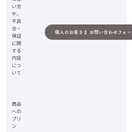
い方
や、
不具
合・
個人のお客さま お問い合わせフォー
保証
に関
する
内容
につ
いて
商品
への
プリ
ン