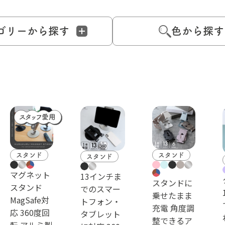
ゴリーから探す
色から探す
スタンド
スタンド
スタンド
マグネット
13インチま
スタンドに
スタンド
でのスマー
乗せたまま
MagSafe対
トフォン・
充電 角度調
応 360度回
タブレット
整できるア