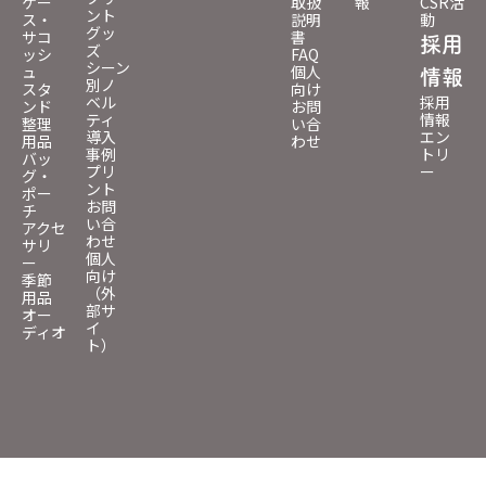
ケー
取扱
報
CSR活
ント
ス・
説明
動
グッ
サコ
書
採用
ズ
ッシ
FAQ
シーン
ュ
個人
情報
別ノ
スタ
向け
ベル
採用
ンド
お問
ティ
情報
整理
い合
導入
エン
用品
わせ
事例
トリ
バッ
プリ
ー
グ・
ント
ポー
お問
チ
い合
アクセ
わせ
サリ
個人
ー
向け
季節
（外
用品
部サ
オー
イ
ディオ
ト）