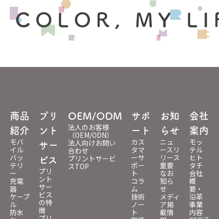
 COLOR, MY LI
商品
プリ
OEM/ODM
サポ
お知
会社
法人のお客様
紹介
ント
ート
らせ
案内
（OEM/ODN）
モバ
カス
ニュ
モッ
法人向けお問い
サー
イル
タマ
ースリ
テル
合わせ
バッ
ーサ
リース
ヒト
プリントサービ
ビス
テリ
ポー
重要
タチ
スTOP
プリ
ー
ト
なお
会社
ント
充電
コラ
知ら
概
サー
器
ム
せ
要・
ビス
ケーブ
技術
メディ
沿革
の特
ル
ノー
ア掲
事業
徴
防水
ト
載情
内容
プリ