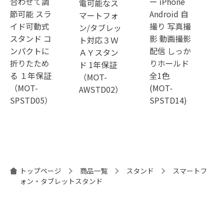
合わせて調
ー iPhone
電可能なス
節可能 スラ
Android 自
マートフォ
イド可動式
撮り 写真撮
ン/タブレッ
スタンド コ
影 動画撮影
ト対応３Ｗ
ンパクトに
配信 しっか
ＡＹスタン
折りたため
りホールド
ド 1年保証
る １年保証
全1色
（MOT-
（MOT-
(MOT-
AWSTD02）
SPSTD05）
SPSTD14)
トップページ
商品一覧
スタンド
スマートフ
ォン・タブレットスタンド