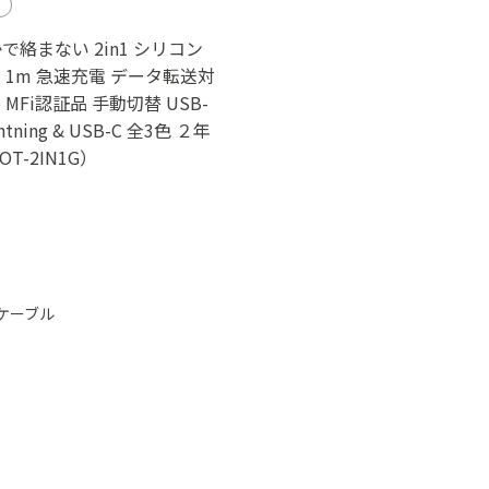
で絡まない 2in1 シリコン
 1m 急速充電 データ転送対
le MFi認証品 手動切替 USB-
ghtning & USB-C 全3色 ２年
T-2IN1G）
ケーブル