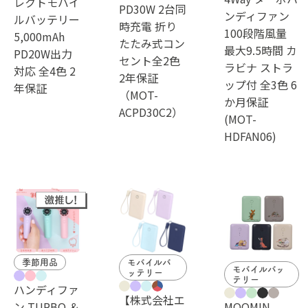
レクトモバイ
PD30W 2台同
ンディファン
ルバッテリー
時充電 折り
100段階風量
5,000mAh
たたみ式コン
最大9.5時間 カ
PD20W出力
セント全2色
ラビナ ストラ
対応 全4色 2
2年保証
ップ付 全3色 6
年保証
（MOT-
か月保証
ACPD30C2）
(MOT-
HDFAN06)
季節用品
モバイルバ
モバイルバッ
ッテリー
テリー
ハンディファ
【株式会社エ
ン TURBO ＆
MOOMIN