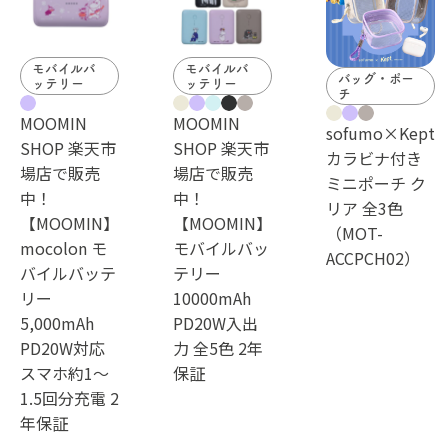
モバイルバ
モバイルバ
バッグ・ポー
ッテリー
ッテリー
チ
MOOMIN
MOOMIN
sofumo×Kept
SHOP 楽天市
SHOP 楽天市
カラビナ付き
場店で販売
場店で販売
ミニポーチ ク
中！
中！
リア 全3色
【MOOMIN】
【MOOMIN】
（MOT-
mocolon モ
モバイルバッ
ACCPCH02）
バイルバッテ
テリー
リー
10000mAh
5,000mAh
PD20W入出
PD20W対応
力 全5色 2年
スマホ約1～
保証
1.5回分充電 2
年保証