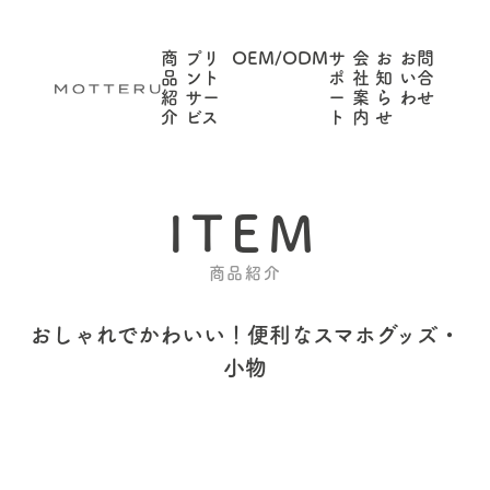
商
プリ
OEM/ODM
サ
会
お
お問
品
ント
ポ
社
知
い合
紹
サー
ー
案
ら
わせ
介
ビス
ト
内
せ
ITEM
商品紹介
おしゃれでかわいい！
便利なスマホグッズ・
小物