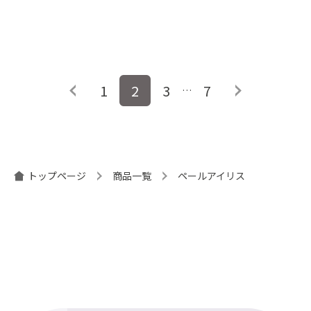
投
1
2
3
7
…
稿
ナ
ビ
ゲ
ー
トップページ
商品一覧
ペールアイリス
シ
ョ
ン