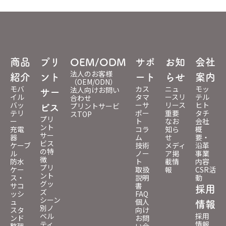
商品
プリ
OEM/ODM
サポ
お知
会社
法人のお客様
紹介
ント
ート
らせ
案内
（OEM/ODN）
モバ
カス
ニュ
モッ
法人向けお問い
サー
イル
タマ
ースリ
テル
合わせ
バッ
ーサ
リース
ヒト
プリントサービ
ビス
テリ
ポー
重要
タチ
スTOP
プリ
ー
ト
なお
会社
ント
充電
コラ
知ら
概
サー
器
ム
せ
要・
ビス
ケーブ
技術
メディ
沿革
の特
ル
ノー
ア掲
事業
徴
防水
ト
載情
内容
プリ
ケー
取扱
報
CSR活
ント
ス・
説明
動
グッ
サコ
書
採用
ズ
ッシ
FAQ
シーン
ュ
個人
情報
別ノ
スタ
向け
ベル
採用
ンド
お問
ティ
情報
整理
い合