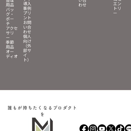
導入
エン
用品
わせ
事例
トリ
バッ
プリ
ー
グ・
ント
ポー
お問
チ
い合
アクセ
わせ
サリ
個人
ー
向け
季節
（外
用品
部サ
オー
イ
ディオ
ト）
誰もが持ちたくなるプロダクト
を