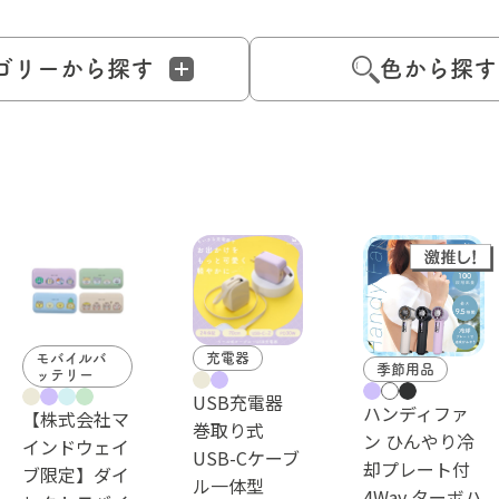
ゴリーから探す
色から探す
モバイルバ
充電器
季節用品
ッテリー
USB充電器
ハンディファ
【株式会社マ
巻取り式
ン ひんやり冷
インドウェイ
USB-Cケーブ
却プレート付
ブ限定】ダイ
ル一体型
4Way ターボハ