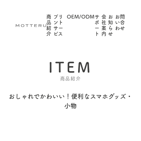
商
プリ
OEM/ODM
サ
会
お
お問
品
ント
ポ
社
知
い合
紹
サー
ー
案
ら
わせ
介
ビス
ト
内
せ
ITEM
商品紹介
おしゃれでかわいい！
便利なスマホグッズ・
小物