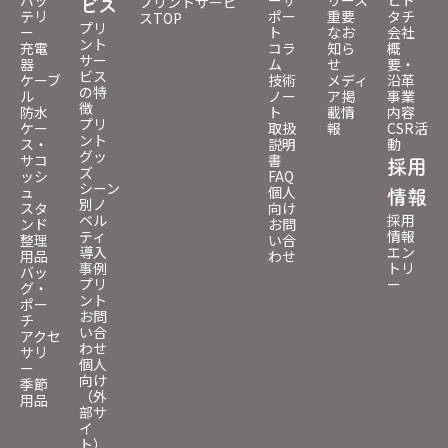
プリントサービ
ビス
テリ
ポー
重要
タチ
スTOP
プリ
ー
ト
なお
会社
ント
充電
コラ
知ら
概
サー
器
ム
せ
要・
ビス
ケーブ
技術
メディ
沿革
の特
ル
ノー
ア掲
事業
徴
防水
ト
載情
内容
プリ
ケー
取扱
報
CSR活
ント
ス・
説明
動
グッ
サコ
書
採用
ズ
ッシ
FAQ
シーン
ュ
個人
情報
別ノ
スタ
向け
ベル
採用
ンド
お問
ティ
情報
整理
い合
導入
エン
用品
わせ
事例
トリ
バッ
プリ
ー
グ・
ント
ポー
お問
チ
い合
アクセ
わせ
サリ
個人
ー
向け
季節
（外
用品
部サ
イ
ト）