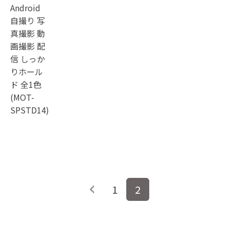
Android
自撮り 写
真撮影 動
画撮影 配
信 しっか
りホール
ド 全1色
(MOT-
SPSTD14)
投
1
2
稿
ナ
ビ