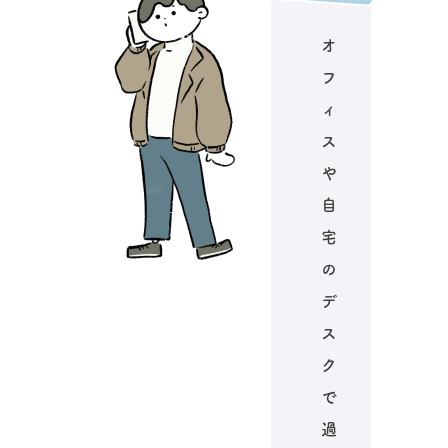
オ
フ
ィ
ス
や
自
宅
の
デ
ス
ク
で
過