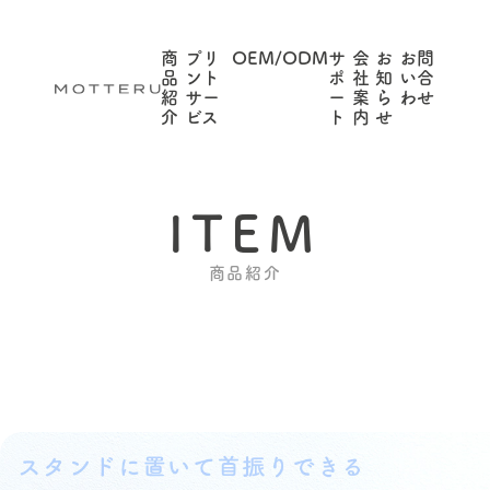
商
プリ
OEM/ODM
サ
会
お
お問
品
ント
ポ
社
知
い合
紹
サー
ー
案
ら
わせ
介
ビス
ト
内
せ
ITEM
商品紹介