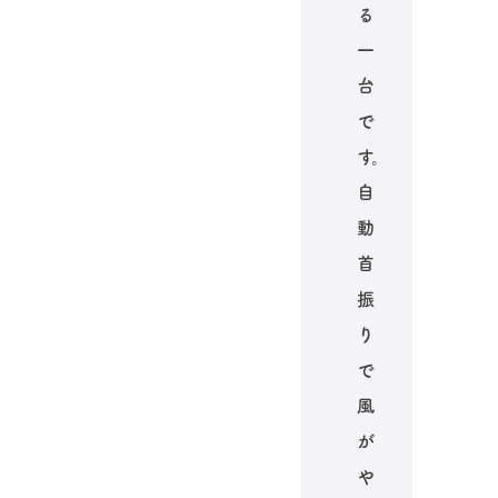
る
一
台
で
す。
自
動
首
振
り
で
風
が
や