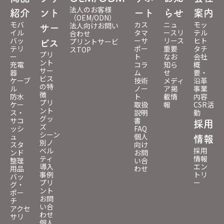
法人のお客様
紹介
ント
ート
らせ
案内
（OEM/ODN）
モバ
カス
ニュ
モッ
法人向けお問い
サー
イル
タマ
ースリ
テル
合わせ
バッ
ーサ
リース
ヒト
プリントサービ
ビス
テリ
ポー
重要
タチ
スTOP
プリ
ー
ト
なお
会社
ント
充電
コラ
知ら
概
サー
器
ム
せ
要・
ビス
ケーブ
技術
メディ
沿革
の特
ル
ノー
ア掲
事業
徴
防水
ト
載情
内容
プリ
ケー
取扱
報
CSR活
ント
ス・
説明
動
グッ
サコ
書
採用
ズ
ッシ
FAQ
シーン
ュ
個人
情報
別ノ
スタ
向け
ベル
採用
ンド
お問
ティ
情報
整理
い合
導入
エン
用品
わせ
事例
トリ
バッ
プリ
ー
グ・
ント
ポー
お問
チ
い合
アクセ
わせ
サリ
個人