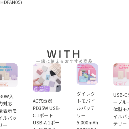
HDFAN05)
WITH
一緒に使えるおすすめ商品
ダイレク
USB-C
D30W入
AC充電器
トモバイ
ーブル
力対応
PD35W USB-
ルバッテ
体型モ
量表示モ
C 1ポート
リー
イルバ
イルバッ
USB-A 1ポー
5,000mAh
テリー
リー