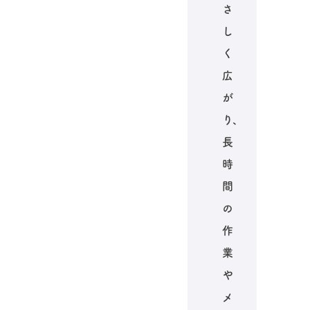
さ
し
く
広
が
り、
長
時
間
の
作
業
や
メ