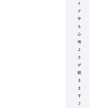
イ
ク
中
も
心
地
よ
さ
が
続
き
ま
す
♪