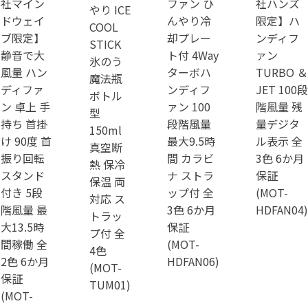
社マイン
ファン ひ
社ハンズ
やり ICE
ドウェイ
んやり冷
限定】ハ
COOL
ブ限定】
却プレー
ンディフ
STICK
静音で大
ト付 4Way
ァン
氷のう
風量 ハン
ターボハ
TURBO ＆
魔法瓶
ディファ
ンディフ
JET 100段
ボトル
ン 卓上 手
ァン 100
階風量 残
型
持ち 首掛
段階風量
量デジタ
150ml
け 90度 首
最大9.5時
ル表示 全
真空断
振り回転
間 カラビ
3色 6か月
熱 保冷
スタンド
ナ ストラ
保証
保温 両
付き 5段
ップ付 全
(MOT-
対応 ス
階風量 最
3色 6か月
HDFAN04)
トラッ
大13.5時
保証
プ付 全
間稼働 全
(MOT-
4色
2色 6か月
HDFAN06)
(MOT-
保証
TUM01)
(MOT-