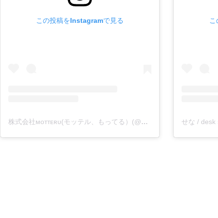
この投稿をInstagramで見る
こ
株式会社ᴍᴏᴛᴛᴇʀᴜ(モッテル、もってる）(@motteru_enjoy)がシェアした投稿