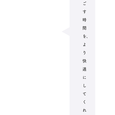
ご
す
時
間
を、
よ
り
快
適
に
し
て
く
れ