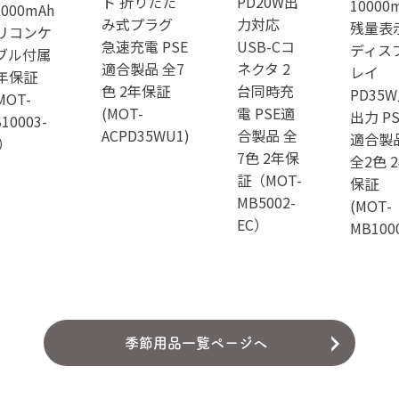
ト 折りたた
PD20W出
10000
,000mAh
み式プラグ
力対応
残量表
リコンケ
急速充電 PSE
USB-Cコ
ディス
ブル付属
適合製品 全7
ネクタ 2
レイ
年保証
色 2年保証
台同時充
PD35
MOT-
(MOT-
電 PSE適
出力 PS
10003-
ACPD35WU1)
合製品 全
適合製
C）
7色 2年保
全2色 
証（MOT-
保証
MB5002-
(MOT-
EC）
MB100
季節用品一覧ページへ