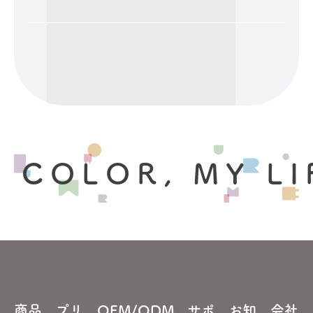
 COLOR, MY LI
商品
プリ
OEM/ODM
サポ
お知
会社