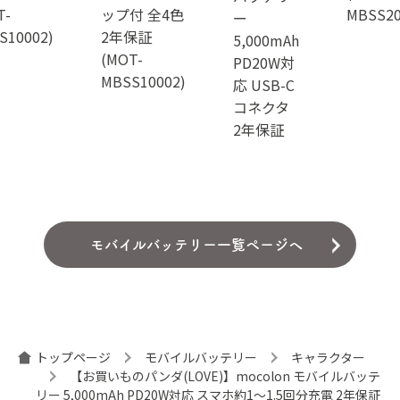
T-
ップ付 全4色
MBSS20
ー
S10002)
2年保証
5,000mAh
(MOT-
PD20W対
MBSS10002)
応 USB-C
コネクタ
2年保証
モバイルバッテリー一覧ページへ
トップページ
モバイルバッテリー
キャラクター
【お買いものパンダ(LOVE)】mocolon モバイルバッテ
リー 5,000mAh PD20W対応 スマホ約1～1.5回分充電 2年保証