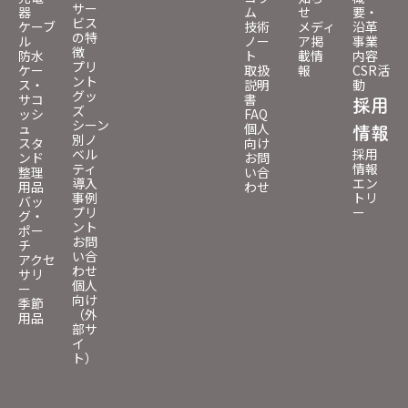
サー
器
ム
せ
要・
ビス
ケーブ
技術
メディ
沿革
の特
ル
ノー
ア掲
事業
徴
防水
ト
載情
内容
プリ
ケー
取扱
報
CSR活
ント
ス・
説明
動
グッ
サコ
書
採用
ズ
ッシ
FAQ
シーン
ュ
個人
情報
別ノ
スタ
向け
ベル
採用
ンド
お問
ティ
情報
整理
い合
導入
エン
用品
わせ
事例
トリ
バッ
プリ
ー
グ・
ント
ポー
お問
チ
い合
アクセ
わせ
サリ
個人
ー
向け
季節
（外
用品
部サ
イ
ト）