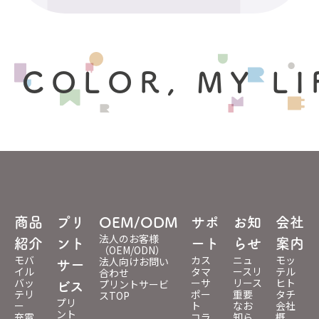
 COLOR, MY LI
商品
プリ
OEM/ODM
サポ
お知
会社
法人のお客様
紹介
ント
ート
らせ
案内
（OEM/ODN）
モバ
カス
ニュ
モッ
法人向けお問い
サー
イル
タマ
ースリ
テル
合わせ
バッ
ーサ
リース
ヒト
プリントサービ
ビス
テリ
ポー
重要
タチ
スTOP
プリ
ー
ト
なお
会社
ント
充電
コラ
知ら
概