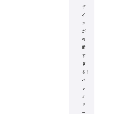
ザ
イ
ン
が
可
愛
す
ぎ
る！
バ
ッ
テ
リ
ー