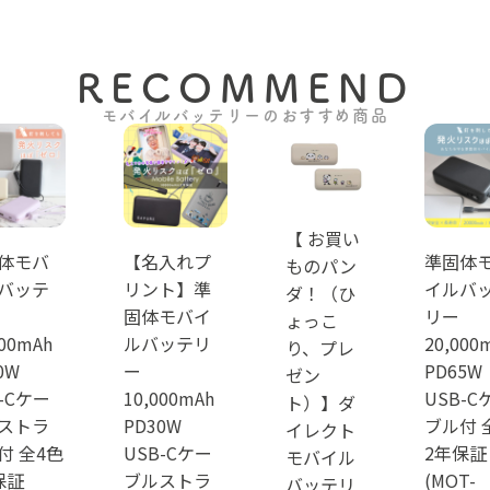
RECOMMEND
モバイルバッテリーのおすすめ商品
【 お買い
体モバ
【名入れプ
準固体
ものパン
バッテ
リント】準
イルバ
ダ！（ひ
固体モバイ
リー
ょっこ
000mAh
ルバッテリ
20,000
り、プレ
0W
ー
PD65W
ゼン
-Cケー
10,000mAh
USB-C
ト）】ダ
ストラ
PD30W
ブル付 
イレクト
付 全4色
USB-Cケー
2年保証
モバイル
保証
ブルストラ
(MOT-
バッテリ