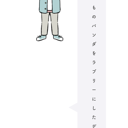
も
の
パ
ン
ダ
を
ラ
ブ
リ
ー
に
し
た
デ