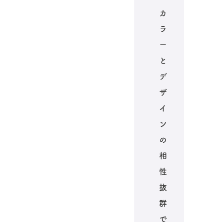
カ
ラ
ー
と
デ
ザ
イ
ン
の
相
性
抜
群
で