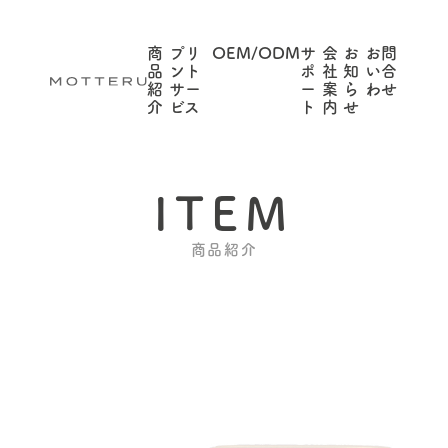
商
プリ
OEM/ODM
サ
会
お
お問
品
ント
ポ
社
知
い合
紹
サー
ー
案
ら
わせ
介
ビス
ト
内
せ
ITEM
商品紹介