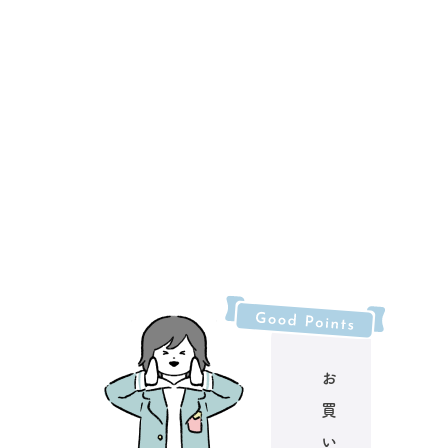
お
買
い