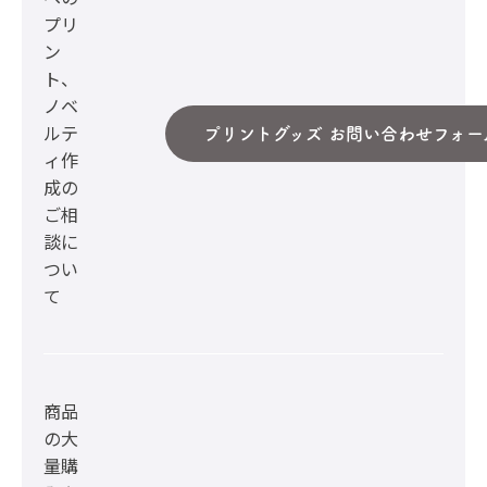
プリ
ン
ト、
ノベ
ルテ
プリントグッズ お問い合わせフォー
ィ作
成の
ご相
談に
つい
て
商品
の大
量購