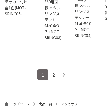
テッカー付属
360度回
転 メタル
全1色(MOT-
転 メタル
リングス
(
SRING05)
リングス
テッカー
S
テッカー
付属 全10
付属 全3
色 (MOT-
色 (MOT-
SRING04)
SRING08)
投
1
2
稿
ナ
ビ
ゲ
ー
トップページ
商品一覧
アクセサリー