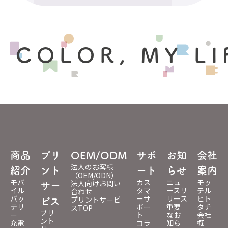
 COLOR, MY LI
商品
プリ
OEM/ODM
サポ
お知
会社
法人のお客様
紹介
ント
ート
らせ
案内
（OEM/ODN）
モバ
カス
ニュ
モッ
法人向けお問い
サー
イル
タマ
ースリ
テル
合わせ
バッ
ーサ
リース
ヒト
プリントサービ
ビス
テリ
ポー
重要
タチ
スTOP
プリ
ー
ト
なお
会社
ント
充電
コラ
知ら
概