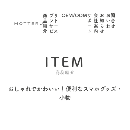
商
プリ
OEM/ODM
サ
会
お
お問
品
ント
ポ
社
知
い合
紹
サー
ー
案
ら
わせ
介
ビス
ト
内
せ
ITEM
商品紹介
おしゃれでかわいい！
便利なスマホグッズ・
小物