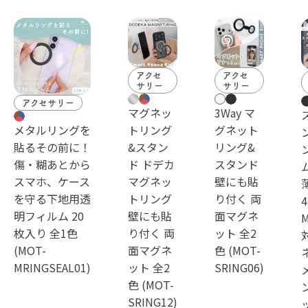
アクセ
アクセ
サリー
サリー
アクセサリー
マグネッ
3Way マ
メタルリングを
トリング
グネット
貼るその前に！
&スタン
リング&
傷・糊あとから
ド ドデカ
スタンド
スマホ、ケース
マグネッ
壁にも貼
を守る下地用透
トリング
り付く 両
明フィルム 20
壁にも貼
面マグネ
M
枚入り 全1色
り付く 両
ット 全2
(MOT-
面マグネ
色 (MOT-
MRINGSEAL01)
ット 全2
SRING06)
色 (MOT-
SRING12)