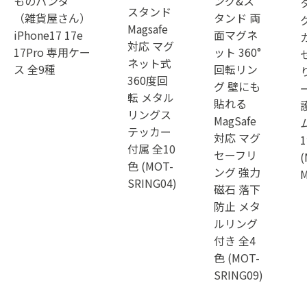
ものパンダ
ング&ス
スタンド
（雑貨屋さん）
タンド 両
Magsafe
iPhone17 17e
面マグネ
対応 マグ
17Pro 専用ケー
ット 360°
ネット式
ス 全9種
回転リン
360度回
グ 壁にも
転 メタル
貼れる
リングス
MagSafe
テッカー
対応 マグ
付属 全10
セーフリ
(
色 (MOT-
ング 強力
M
SRING04)
磁石 落下
防止 メタ
ルリング
付き 全4
色 (MOT-
SRING09)