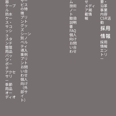
サー
器
ム
せ
要・
ビス
ケーブ
技術
メディ
沿革
の特
ル
ノー
ア掲
事業
徴
防水
ト
載情
内容
プリ
ケー
取扱
報
CSR活
ント
ス・
説明
動
グッ
サコ
書
採用
ズ
ッシ
FAQ
シーン
ュ
個人
情報
別ノ
スタ
向け
ベル
採用
ンド
お問
ティ
情報
整理
い合
導入
エン
用品
わせ
事例
トリ
バッ
プリ
ー
グ・
ント
ポー
お問
チ
い合
アクセ
わせ
サリ
個人
ー
向け
季節
（外
用品
部サ
オー
イ
ディオ
ト）