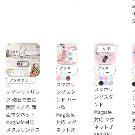
(
S
アクセ
アクセ
サリー
サリー
アクセサリー
スマホリ
スマホリ
マグネットリン
ングスタ
ングスタ
グ 磁石で壁に
ンド ハー
ンド
固定できる 両
ト型
Magsafe
M
面マグネット
MagSafe
対応 マグ
MagSafe対応
対応 マグ
ネット式
メタルリングス
ネット式
360度回