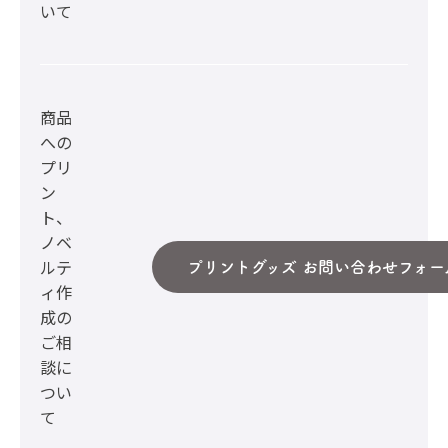
いて
商品
への
プリ
ン
ト、
ノベ
ルテ
プリントグッズ お問い合わせフォー
ィ作
成の
ご相
談に
つい
て