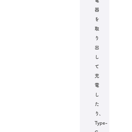
電
器
を
取
り
出
し
て
充
電
し
た
り、
Type-