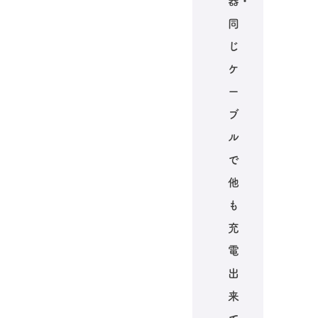
器・
同
じ
ケ
ー
ブ
ル
で
他
も
充
電
出
来