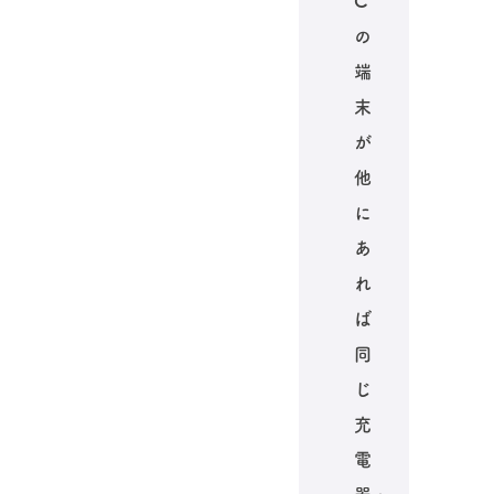
C
の
端
末
が
他
に
あ
れ
ば
同
じ
充
電