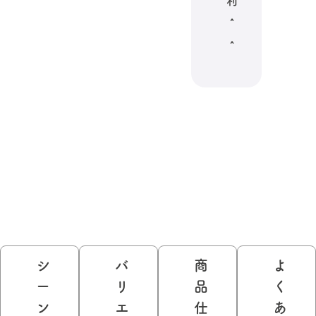
利
＾
＾
シ
バ
商
よ
ー
リ
品
く
ン
エ
仕
あ