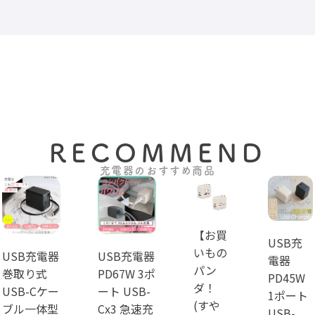
電が頻発したりして本商品が壊
れるリスクが高いため、保証範
囲は日本国内に限りますのでご
注意ください。
RECOMMEND
充電器のおすすめ商品
【お買
USB充
いもの
USB充電器
USB充電器
電器
パン
巻取り式
PD67W 3ポ
PD45W
ダ！
USB-Cケー
ート USB-
1ポート
(すや
ブル一体型
Cx3 急速充
USB-