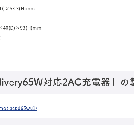
D)×53.3(H)mm
40(D)×93(H)mm
g
Delivery65W対応2AC充電器
/mot-acpd65wu1/