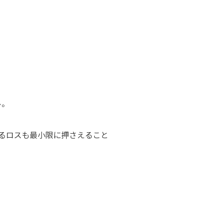
ル。
よるロスも最小限に押さえること