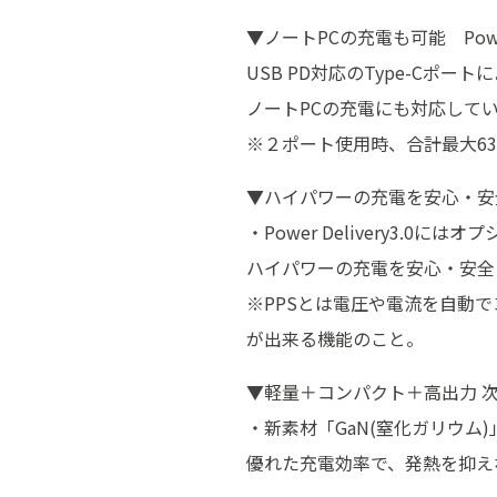
▼ノートPCの充電も可能 Power 
USB PD対応のType-Cポー
ノートPCの充電にも対応していま
※２ポート使用時、合計最大6
▼ハイパワーの充電を安心・安
・Power Delivery3.
ハイパワーの充電を安心・安全
※PPSとは電圧や電流を自動
が出来る機能のこと。
▼軽量＋コンパクト＋高出力 次
・新素材「GaN(窒化ガリウム
優れた充電効率で、発熱を抑え