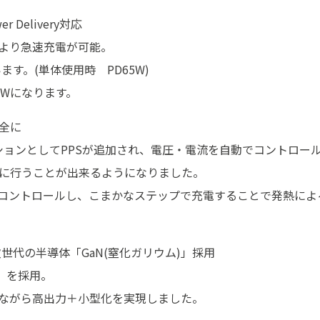
Delivery対応
トにより急速充電が可能。
す。(単体使用時 PD65W)
3Wになります。
全に
0にはオプションとしてPPSが追加され、電圧・電流を自動でコントロー
に行うことが出来るようになりました。
でコントロールし、こまかなステップで充電することで発熱に
世代の半導体「GaN(窒化ガリウム)」採用
)」を採用。
ながら高出力＋小型化を実現しました。