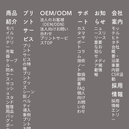
商品
プリ
OEM/ODM
サポ
お知
会社
法人のお客様
紹介
ント
ート
らせ
案内
（OEM/ODN）
モバ
カス
ニュ
モッ
法人向けお問い
サー
イル
タマ
ースリ
テル
合わせ
バッ
ーサ
リース
ヒト
プリントサービ
ビス
テリ
ポー
重要
タチ
スTOP
プリ
ー
ト
なお
会社
ント
充電
コラ
知ら
概
サー
器
ム
せ
要・
ビス
ケーブ
技術
メディ
沿革
の特
ル
ノー
ア掲
事業
徴
防水
ト
載情
内容
プリ
ケー
取扱
報
CSR活
ント
ス・
説明
動
グッ
サコ
書
採用
ズ
ッシ
FAQ
シーン
ュ
個人
情報
別ノ
スタ
向け
ベル
採用
ンド
お問
ティ
情報
整理
い合
導入
エン
用品
わせ
事例
トリ
バッ
プリ
ー
グ・
ント
ポー
お問