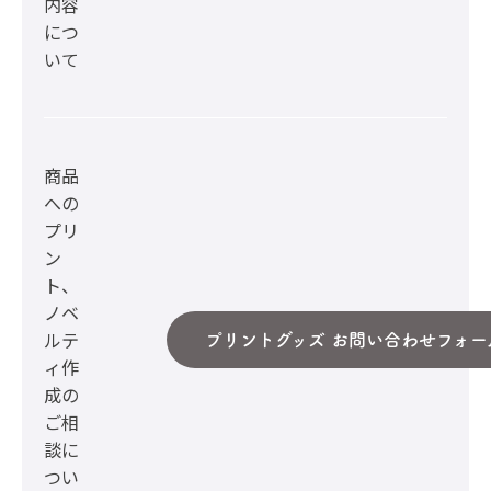
内容
につ
いて
商品
への
プリ
ン
ト、
ノベ
ルテ
プリントグッズ お問い合わせフォー
ィ作
成の
ご相
談に
つい