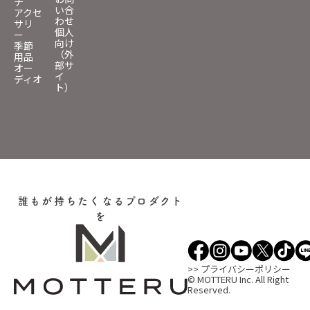
チ
い合
アクセ
わせ
サリ
個人
ー
向け
季節
（外
用品
部サ
オー
イ
ディオ
ト）
誰もが持ちたくなるプロダクト
を
>> プライバシーポリシー
© MOTTERU Inc. All Right
Reserved.