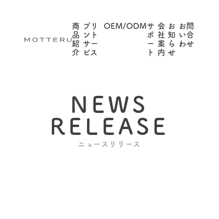
商
プリ
OEM/ODM
サ
会
お
お問
品
ント
ポ
社
知
い合
紹
サー
ー
案
ら
わせ
介
ビス
ト
内
せ
NEWS
RELEASE
ニュースリリース