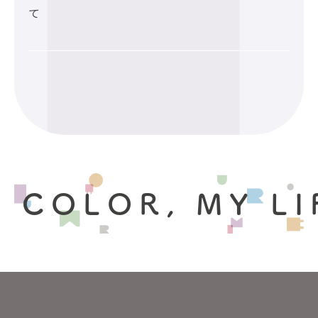
て
 COLOR, MY LI