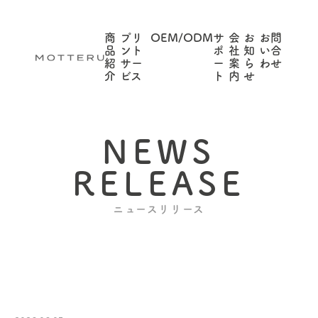
商
プリ
OEM/ODM
サ
会
お
お問
品
ント
ポ
社
知
い合
紹
サー
ー
案
ら
わせ
介
ビス
ト
内
せ
NEWS
RELEASE
ニュースリリース