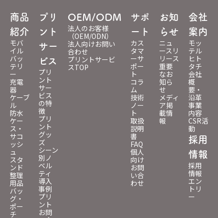
商品
プリ
OEM/ODM
サポ
お知
会社
法人のお客様
紹介
ント
ート
らせ
案内
（OEM/ODN）
モバ
カス
ニュ
モッ
法人向けお問い
サー
イル
タマ
ースリ
テル
合わせ
バッ
ーサ
リース
ヒト
プリントサービ
ビス
テリ
ポー
重要
タチ
スTOP
プリ
ー
ト
なお
会社
ント
充電
コラ
知ら
概
サー
器
ム
せ
要・
ビス
ケーブ
技術
メディ
沿革
の特
ル
ノー
ア掲
事業
徴
防水
ト
載情
内容
プリ
ケー
取扱
報
CSR活
ント
ス・
説明
動
グッ
サコ
書
採用
ズ
ッシ
FAQ
シーン
ュ
個人
情報
別ノ
スタ
向け
ベル
採用
ンド
お問
ティ
情報
整理
い合
導入
エン
用品
わせ
事例
トリ
バッ
プリ
ー
グ・
ント
ポー
お問
チ