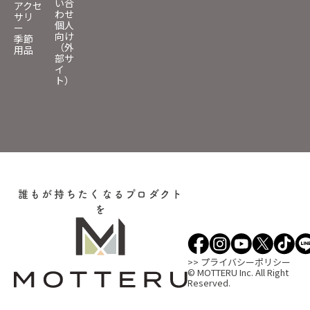
い合
アクセ
わせ
サリ
個人
ー
向け
季節
（外
用品
部サ
イ
ト）
誰もが持ちたくなるプロダクト
を
>> プライバシーポリシー
© MOTTERU Inc. All Right
Reserved.