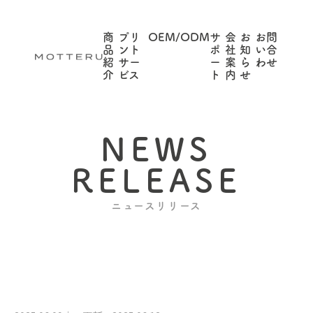
商
プリ
OEM/ODM
サ
会
お
お問
品
ント
ポ
社
知
い合
紹
サー
ー
案
ら
わせ
介
ビス
ト
内
せ
NEWS
RELEASE
ニュースリリース