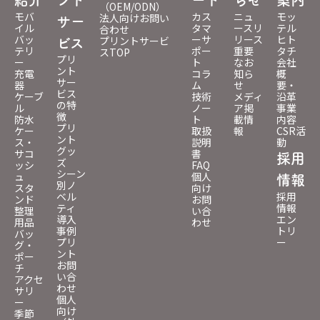
（OEM/ODN）
モバ
カス
ニュ
モッ
法人向けお問い
サー
イル
タマ
ースリ
テル
合わせ
バッ
ーサ
リース
ヒト
プリントサービ
ビス
テリ
ポー
重要
タチ
スTOP
プリ
ー
ト
なお
会社
ント
充電
コラ
知ら
概
サー
器
ム
せ
要・
ビス
ケーブ
技術
メディ
沿革
の特
ル
ノー
ア掲
事業
徴
防水
ト
載情
内容
プリ
ケー
取扱
報
CSR活
ント
ス・
説明
動
グッ
サコ
書
採用
ズ
ッシ
FAQ
シーン
ュ
個人
情報
別ノ
スタ
向け
ベル
採用
ンド
お問
ティ
情報
整理
い合
導入
エン
用品
わせ
事例
トリ
バッ
プリ
ー
グ・
ント
ポー
お問
チ
い合
アクセ
わせ
サリ
個人
ー
向け
季節