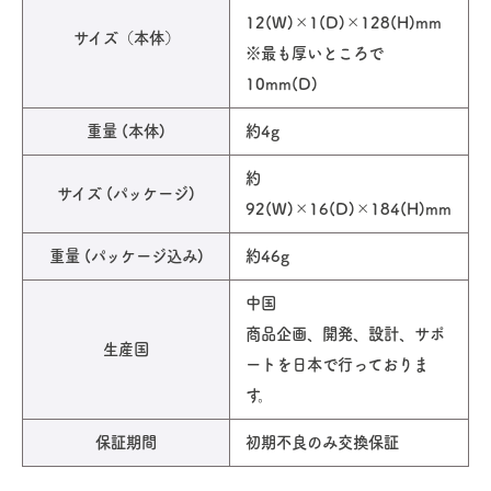
12(W)×1(D)×128(H)mm
サイズ（本体）
※最も厚いところで
10mm(D)
重量 (本体)
約4g
約
サイズ (パッケージ)
92(W)×16(D)×184(H)mm
重量 (パッケージ込み)
約46g
中国
商品企画、開発、設計、サポ
生産国
ートを日本で行っておりま
す。
保証期間
初期不良のみ交換保証