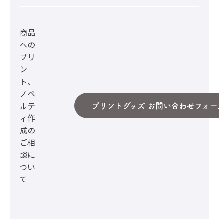
商品
への
プリ
ン
ト、
ノベ
ルテ
プリントグッズ お問い合わせフォー
ィ作
成の
ご相
談に
つい
て