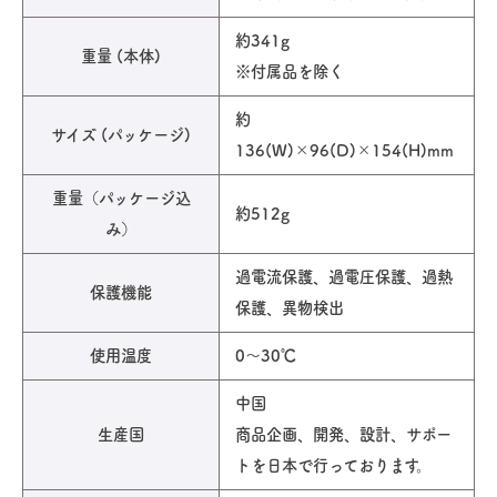
約341g
重量 (本体)
※付属品を除く
約
サイズ (パッケージ)
136(W)×96(D)×154(H)mm
重量（パッケージ込
約512g
み）
過電流保護、過電圧保護、過熱
保護機能
保護、異物検出
使用温度
0～30℃
中国
生産国
商品企画、開発、設計、サポー
トを日本で行っております。