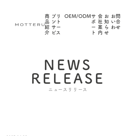
商
プリ
OEM/ODM
サ
会
お
お問
品
ント
ポ
社
知
い合
紹
サー
ー
案
ら
わせ
介
ビス
ト
内
せ
NEWS
RELEASE
ニュースリリース