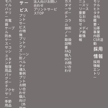
モバ
カス
ニュ
モッ
法人向けお問い
サー
イル
タマ
ースリ
テル
合わせ
バッ
ーサ
リース
ヒト
プリントサービ
ビス
テリ
ポー
重要
タチ
スTOP
プリ
ー
ト
なお
会社
ント
充電
コラ
知ら
概
サー
器
ム
せ
要・
ビス
ケーブ
技術
メディ
沿革
の特
ル
ノー
ア掲
事業
徴
防水
ト
載情
内容
プリ
ケー
取扱
報
CSR活
ント
ス・
説明
動
グッ
サコ
書
採用
ズ
ッシ
FAQ
シーン
ュ
個人
情報
別ノ
スタ
向け
ベル
採用
ンド
お問
ティ
情報
整理
い合
導入
エン
用品
わせ
事例
トリ
バッ
プリ
ー
グ・
ント
ポー
お問
チ
い合
アクセ
わせ
サリ
個人
ー
向け
季節
（外
用品
部サ