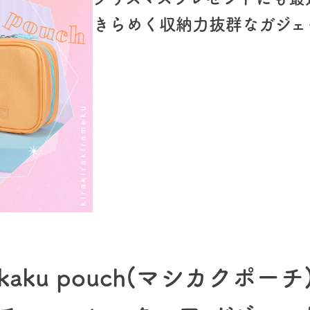
きらめく収納力抜群なガジェ
shikaku pouch(マシカクポー