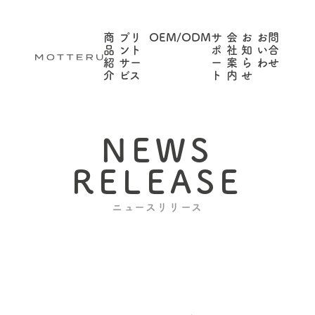
商
プリ
OEM/ODM
サ
会
お
お問
品
ント
ポ
社
知
い合
紹
サー
ー
案
ら
わせ
介
ビス
ト
内
せ
NEWS
RELEASE
ニュースリリース