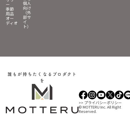
個人
ー
向け
季節
（外
用品
部サ
オー
イ
ディオ
ト）
誰もが持ちたくなるプロダクト
を
>> プライバシーポリシー
© MOTTERU Inc. All Right
Reserved.