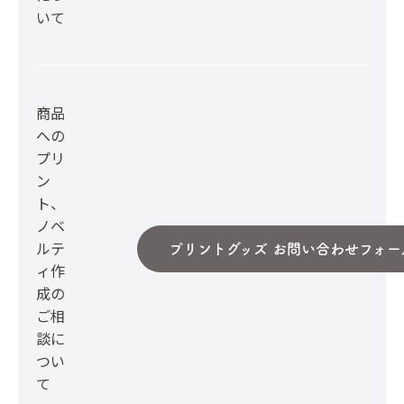
いて
商品
への
プリ
ン
ト、
ノベ
ルテ
プリントグッズ お問い合わせフォー
ィ作
成の
ご相
談に
つい
て