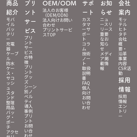
商品
プリ
OEM/ODM
サポ
お知
会社
法人のお客様
紹介
ント
ート
らせ
案内
（OEM/ODN）
モバ
カス
ニュ
モッ
法人向けお問い
サー
イル
タマ
ースリ
テル
合わせ
バッ
ーサ
リース
ヒト
プリントサービ
ビス
テリ
ポー
重要
タチ
スTOP
プリ
ー
ト
なお
会社
ント
充電
コラ
知ら
概
サー
器
ム
せ
要・
ビス
ケーブ
技術
メディ
沿革
の特
ル
ノー
ア掲
事業
徴
防水
ト
載情
内容
プリ
ケー
取扱
報
CSR活
ント
ス・
説明
動
グッ
サコ
書
採用
ズ
ッシ
FAQ
シーン
ュ
個人
情報
別ノ
スタ
向け
ベル
採用
ンド
お問
ティ
情報
整理
い合
導入
エン
用品
わせ
事例
トリ
バッ
プリ
ー
グ・
ント
ポー
お問
チ
い合
アクセ
わせ
サリ