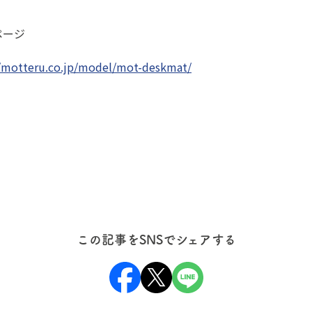
ページ
//motteru.co.jp/model/mot-deskmat/
この記事をSNSでシェアする