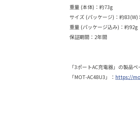
重量 (本体)：約73g
サイズ (パッケージ)：約83(W)×3
重量 (パッケージ込み)：約92g
保証期間：2年間
「3ポートAC充電器」の製品ペ
「MOT-AC48U3」：
https://m