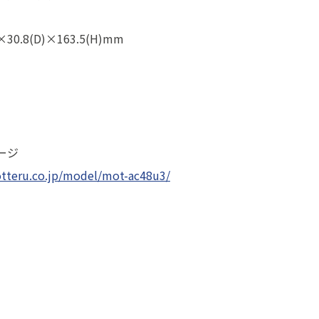
0.8(D)×163.5(H)mm
ージ
otteru.co.jp/model/mot-ac48u3/