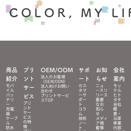
 COLOR, MY LI
商品
プリ
OEM/ODM
サポ
お知
会社
法人のお客様
紹介
ント
ート
らせ
案内
（OEM/ODN）
モバ
カス
ニュ
モッ
法人向けお問い
サー
イル
タマ
ースリ
テル
合わせ
バッ
ーサ
リース
ヒト
プリントサービ
ビス
テリ
ポー
重要
タチ
スTOP
プリ
ー
ト
なお
会社
ント
充電
コラ
知ら
概
サー
器
ム
せ
要・
ビス
ケーブ
技術
メディ
沿革
の特
ル
ノー
ア掲
事業
徴
防水
ト
載情
内容