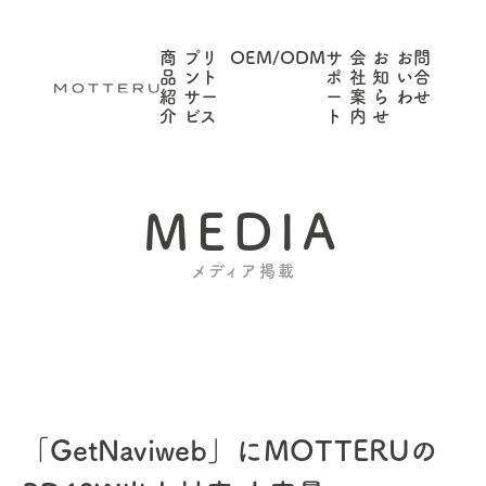
商
プリ
OEM/ODM
サ
会
お
お問
品
ント
ポ
社
知
い合
紹
サー
ー
案
ら
わせ
介
ビス
ト
内
せ
MEDIA
メディア掲載
「GetNaviweb」にMOTTERUの