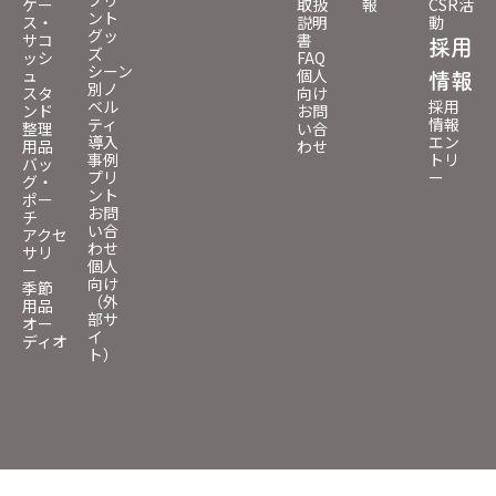
プリ
ケー
取扱
報
CSR活
ント
ス・
説明
動
グッ
サコ
書
採用
ズ
ッシ
FAQ
シーン
ュ
個人
情報
別ノ
スタ
向け
ベル
採用
ンド
お問
ティ
情報
整理
い合
導入
エン
用品
わせ
事例
トリ
バッ
プリ
ー
グ・
ント
ポー
お問
チ
い合
アクセ
わせ
サリ
個人
ー
向け
季節
（外
用品
部サ
オー
イ
ディオ
ト）