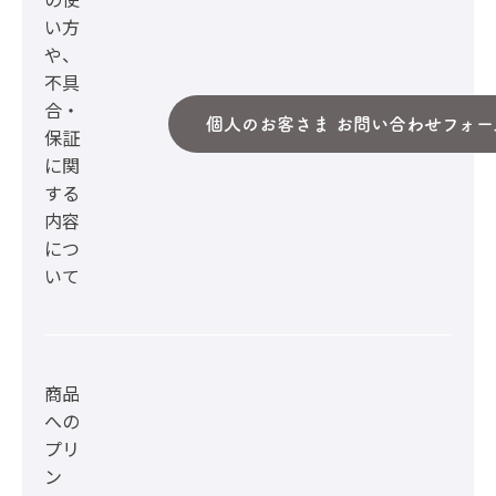
い方
や、
不具
合・
個人のお客さま お問い合わせフォー
保証
に関
する
内容
につ
いて
商品
への
プリ
ン