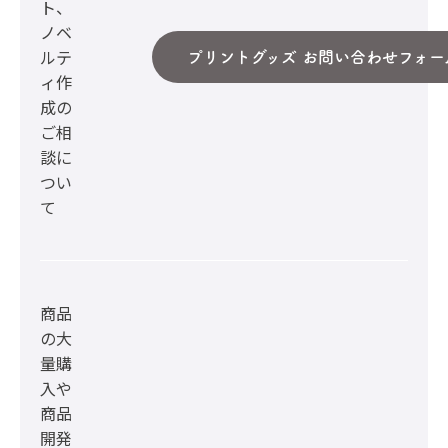
ト、
ノベ
ルテ
プリントグッズ お問い合わせフォー
ィ作
成の
ご相
談に
つい
て
商品
の大
量購
入や
商品
開発