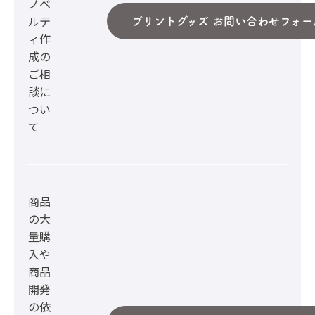
ノベ
ルテ
プリントグッズ お問い合わせフォー
ィ作
成の
ご相
談に
つい
て
商品
の大
量購
入や
商品
開発
の依