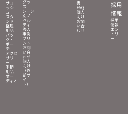
グッ
サコ
書
採用
ズ
ッシ
FAQ
シーン
ュ
個人
情報
別ノ
スタ
向け
ベル
採用
ンド
お問
ティ
情報
整理
い合
導入
エン
用品
わせ
事例
トリ
バッ
プリ
ー
グ・
ント
ポー
お問
チ
い合
アクセ
わせ
サリ
個人
ー
向け
季節
（外
用品
部サ
オー
イ
ディオ
ト）