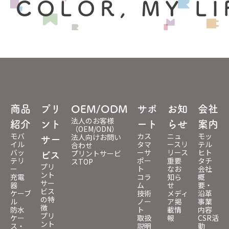
 COLOR, MY LI
商品
プリ
OEM/ODM
サポ
お知
会社
法人のお客様
紹介
ント
ート
らせ
案内
（OEM/ODN）
モバ
カス
ニュ
モッ
法人向けお問い
サー
イル
タマ
ースリ
テル
合わせ
バッ
ーサ
リース
ヒト
プリントサービ
ビス
テリ
ポー
重要
タチ
スTOP
プリ
ー
ト
なお
会社
ント
充電
コラ
知ら
概
サー
器
ム
せ
要・
ビス
ケーブ
技術
メディ
沿革
の特
ル
ノー
ア掲
事業
徴
防水
ト
載情
内容
プリ
ケー
取扱
報
CSR活
ント
ス・
説明
動