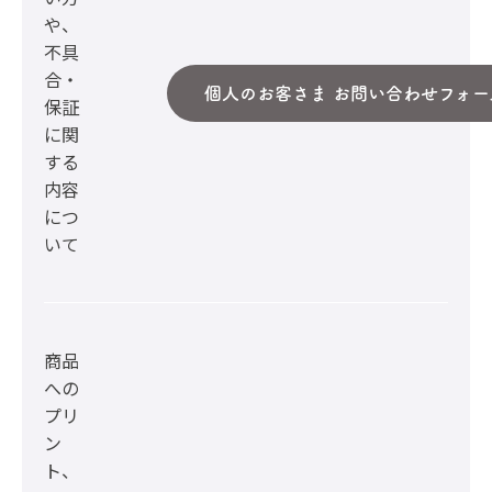
や、
不具
合・
個人のお客さま お問い合わせフォー
保証
に関
する
内容
につ
いて
商品
への
プリ
ン
ト、