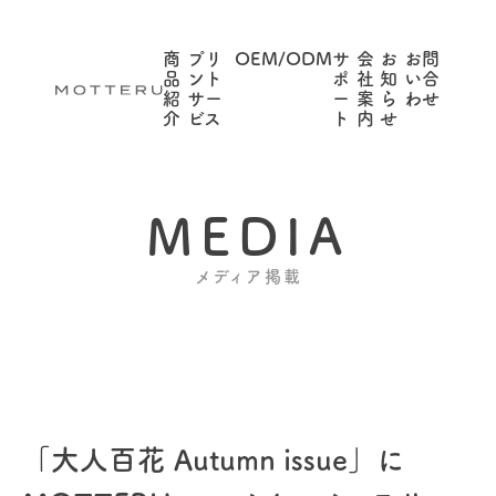
商
プリ
OEM/ODM
サ
会
お
お問
品
ント
ポ
社
知
い合
紹
サー
ー
案
ら
わせ
介
ビス
ト
内
せ
MEDIA
メディア掲載
「大人百花 Autumn issue」に