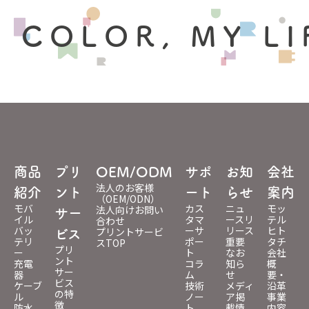
 COLOR, MY LI
商品
プリ
OEM/ODM
サポ
お知
会社
法人のお客様
紹介
ント
ート
らせ
案内
（OEM/ODN）
モバ
カス
ニュ
モッ
法人向けお問い
サー
イル
タマ
ースリ
テル
合わせ
バッ
ーサ
リース
ヒト
プリントサービ
ビス
テリ
ポー
重要
タチ
スTOP
プリ
ー
ト
なお
会社
ント
充電
コラ
知ら
概
サー
器
ム
せ
要・
ビス
ケーブ
技術
メディ
沿革
の特
ル
ノー
ア掲
事業
徴
防水
ト
載情
内容