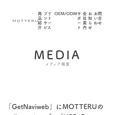
商
プリ
OEM/ODM
サ
会
お
お問
品
ント
ポ
社
知
い合
紹
サー
ー
案
ら
わせ
介
ビス
ト
内
せ
MEDIA
メディア掲載
「GetNaviweb」にMOTTERUの