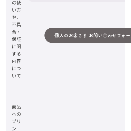
の使
い方
や、
不具
合・
個人のお客さま お問い合わせフォー
保証
に関
する
内容
につ
いて
商品
への
プリ
ン