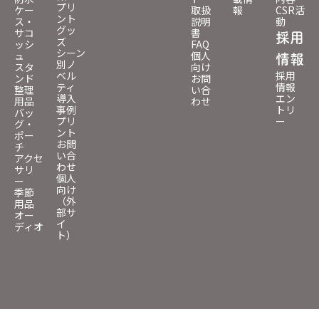
プリ
ケー
取扱
報
CSR活
ント
ス・
説明
動
グッ
サコ
書
採用
ズ
ッシ
FAQ
シーン
ュ
個人
情報
別ノ
スタ
向け
ベル
採用
ンド
お問
ティ
情報
整理
い合
導入
エン
用品
わせ
事例
トリ
バッ
プリ
ー
グ・
ント
ポー
お問
チ
い合
アクセ
わせ
サリ
個人
ー
向け
季節
（外
用品
部サ
オー
イ
ディオ
ト）