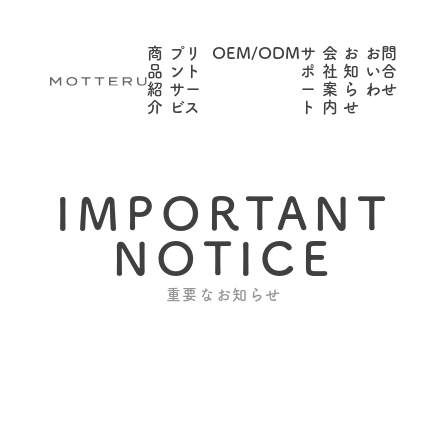
商
プリ
OEM/ODM
サ
会
お
お問
品
ント
ポ
社
知
い合
紹
サー
ー
案
ら
わせ
介
ビス
ト
内
せ
IMPORTANT
NOTICE
重要なお知らせ