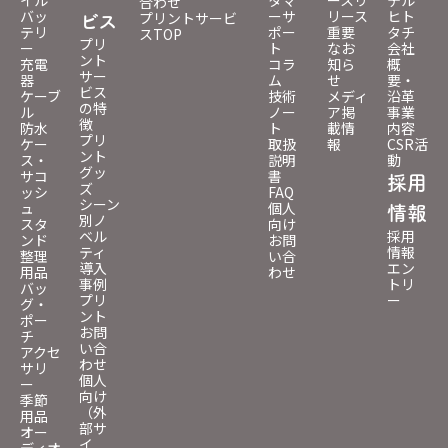
イル
タマ
ースリ
テル
合わせ
バッ
ーサ
リース
ヒト
プリントサービ
ビス
テリ
ポー
重要
タチ
スTOP
プリ
ー
ト
なお
会社
ント
充電
コラ
知ら
概
サー
器
ム
せ
要・
ビス
ケーブ
技術
メディ
沿革
の特
ル
ノー
ア掲
事業
徴
防水
ト
載情
内容
プリ
ケー
取扱
報
CSR活
ント
ス・
説明
動
グッ
サコ
書
採用
ズ
ッシ
FAQ
シーン
ュ
個人
情報
別ノ
スタ
向け
ベル
採用
ンド
お問
ティ
情報
整理
い合
導入
エン
用品
わせ
事例
トリ
バッ
プリ
ー
グ・
ント
ポー
お問
チ
い合
アクセ
わせ
サリ
個人
ー
向け
季節
（外
用品
部サ
オー
イ