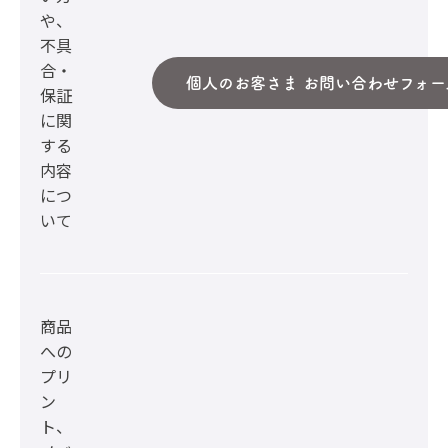
や、
不具
合・
個人のお客さま お問い合わせフォー
保証
に関
する
内容
につ
いて
商品
への
プリ
ン
ト、