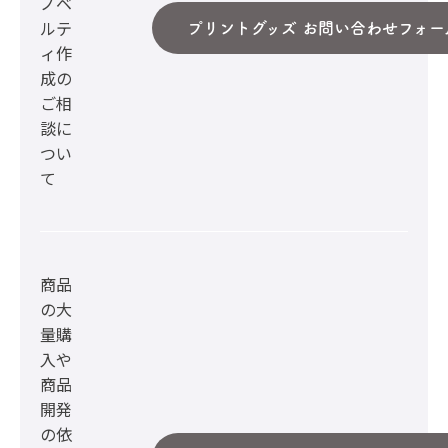
ノベ
ルテ
プリントグッズ お問い合わせフォー
ィ作
成の
ご相
談に
つい
て
商品
の大
量購
入や
商品
開発
の依