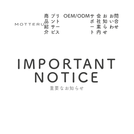
商
プリ
OEM/ODM
サ
会
お
お問
品
ント
ポ
社
知
い合
紹
サー
ー
案
ら
わせ
介
ビス
ト
内
せ
IMPORTANT
NOTICE
重要なお知らせ