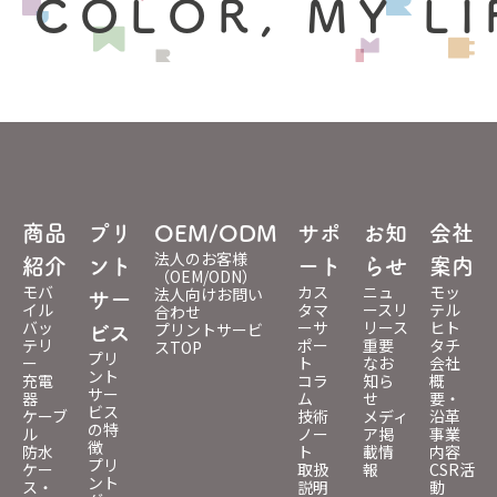
 COLOR, MY LI
商品
プリ
OEM/ODM
サポ
お知
会社
法人のお客様
紹介
ント
ート
らせ
案内
（OEM/ODN）
モバ
カス
ニュ
モッ
法人向けお問い
サー
イル
タマ
ースリ
テル
合わせ
バッ
ーサ
リース
ヒト
プリントサービ
ビス
テリ
ポー
重要
タチ
スTOP
プリ
ー
ト
なお
会社
ント
充電
コラ
知ら
概
サー
器
ム
せ
要・
ビス
ケーブ
技術
メディ
沿革
の特
ル
ノー
ア掲
事業
徴
防水
ト
載情
内容
プリ
ケー
取扱
報
CSR活
ント
ス・
説明
動