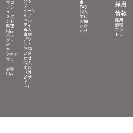
グッ
サコ
書
採用
ズ
ッシ
FAQ
シーン
ュ
個人
情報
別ノ
スタ
向け
ベル
採用
ンド
お問
ティ
情報
整理
い合
導入
エン
用品
わせ
事例
トリ
バッ
プリ
ー
グ・
ント
ポー
お問
チ
い合
アクセ
わせ
サリ
個人
ー
向け
季節
（外
用品
部サ
イ
ト）