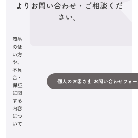
より
お問い合わせ・ご相談くだ
さい。
商品
の使
い方
や、
不具
合・
個人のお客さま お問い合わせフォー
保証
に関
する
内容
につ
いて