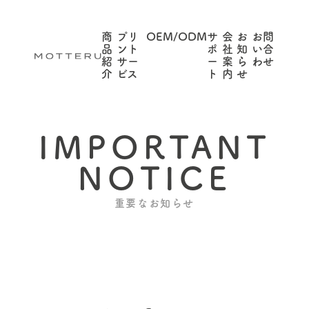
商
プリ
OEM/ODM
サ
会
お
お問
品
ント
ポ
社
知
い合
紹
サー
ー
案
ら
わせ
介
ビス
ト
内
せ
IMPORTANT
NOTICE
重要なお知らせ