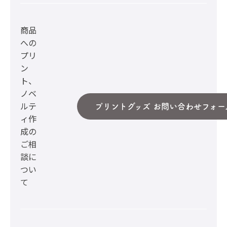
商品
への
プリ
ン
ト、
ノベ
ルテ
プリントグッズ お問い合わせフォー
ィ作
成の
ご相
談に
つい
て