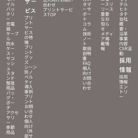
サー
イル
タマ
ースリ
テル
合わせ
バッ
ーサ
リース
ヒト
プリントサービ
ビス
テリ
ポー
重要
タチ
スTOP
プリ
ー
ト
なお
会社
ント
充電
コラ
知ら
概
サー
器
ム
せ
要・
ビス
ケーブ
技術
メディ
沿革
の特
ル
ノー
ア掲
事業
徴
防水
ト
載情
内容
プリ
ケー
取扱
報
CSR活
ント
ス・
説明
動
グッ
サコ
書
採用
ズ
ッシ
FAQ
シーン
ュ
個人
情報
別ノ
スタ
向け
ベル
採用
ンド
お問
ティ
情報
整理
い合
導入
エン
用品
わせ
事例
トリ
バッ
プリ
ー
グ・
ント
ポー
お問
チ
い合
アクセ
わせ
サリ
個人
ー
向け
季節
（外
用品
部サ