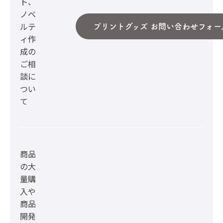
ト、
ノベ
ルテ
プリントグッズ お問い合わせフォー
ィ作
成の
ご相
談に
つい
て
商品
の大
量購
入や
商品
開発