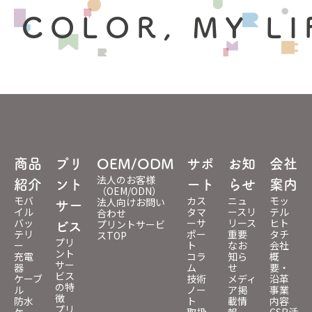
 COLOR, MY LI
商品
プリ
OEM/ODM
サポ
お知
会社
法人のお客様
紹介
ント
ート
らせ
案内
（OEM/ODN）
モバ
カス
ニュ
モッ
法人向けお問い
サー
イル
タマ
ースリ
テル
合わせ
バッ
ーサ
リース
ヒト
プリントサービ
ビス
テリ
ポー
重要
タチ
スTOP
プリ
ー
ト
なお
会社
ント
充電
コラ
知ら
概
サー
器
ム
せ
要・
ビス
ケーブ
技術
メディ
沿革
の特
ル
ノー
ア掲
事業
徴
防水
ト
載情
内容
プリ