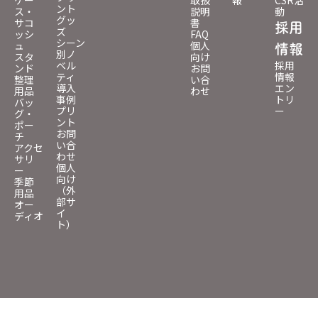
ケー
取扱
報
CSR活
ント
ス・
説明
動
グッ
サコ
書
採用
ズ
ッシ
FAQ
シーン
ュ
個人
情報
別ノ
スタ
向け
ベル
採用
ンド
お問
ティ
情報
整理
い合
導入
エン
用品
わせ
事例
トリ
バッ
プリ
ー
グ・
ント
ポー
お問
チ
い合
アクセ
わせ
サリ
個人
ー
向け
季節
（外
用品
部サ
オー
イ
ディオ
ト）