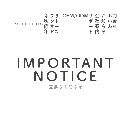
商
プリ
OEM/ODM
サ
会
お
お問
品
ント
ポ
社
知
い合
紹
サー
ー
案
ら
わせ
介
ビス
ト
内
せ
IMPORTANT
NOTICE
重要なお知らせ