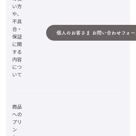
い方
や、
不具
合・
個人のお客さま お問い合わせフォー
保証
に関
する
内容
につ
いて
商品
への
プリ
ン