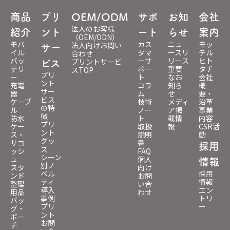
商品
プリ
OEM/ODM
サポ
お知
会社
法人のお客様
紹介
ント
ート
らせ
案内
（OEM/ODN）
モバ
カス
ニュ
モッ
法人向けお問い
サー
イル
タマ
ースリ
テル
合わせ
バッ
ーサ
リース
ヒト
プリントサービ
ビス
テリ
ポー
重要
タチ
スTOP
プリ
ー
ト
なお
会社
ント
充電
コラ
知ら
概
サー
器
ム
せ
要・
ビス
ケーブ
技術
メディ
沿革
の特
ル
ノー
ア掲
事業
徴
防水
ト
載情
内容
プリ
ケー
取扱
報
CSR活
ント
ス・
説明
動
グッ
サコ
書
採用
ズ
ッシ
FAQ
シーン
ュ
個人
情報
別ノ
スタ
向け
ベル
採用
ンド
お問
ティ
情報
整理
い合
導入
エン
用品
わせ
事例
トリ
バッ
プリ
ー
グ・
ント
ポー
お問
チ