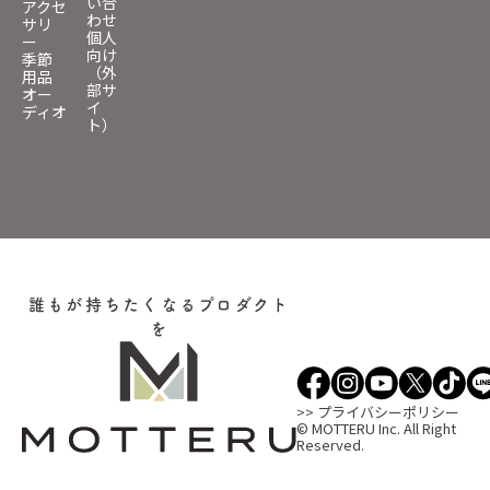
い合
アクセ
わせ
サリ
個人
ー
向け
季節
（外
用品
部サ
オー
イ
ディオ
ト）
誰もが持ちたくなるプロダクト
を
>> プライバシーポリシー
© MOTTERU Inc. All Right
Reserved.