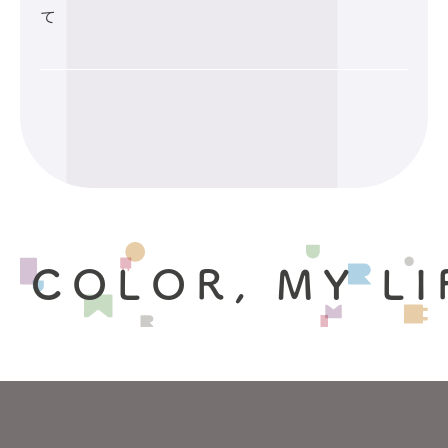
て
 COLOR, MY LI