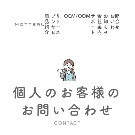
商
プリ
OEM/ODM
サ
会
お
お問
品
ント
ポ
社
知
い合
紹
サー
ー
案
ら
わせ
介
ビス
ト
内
せ
個人のお客様の
お問い合わせ
CONTACT