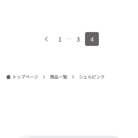
投
1
3
4
…
稿
ナ
ビ
ゲ
ー
トップページ
商品一覧
シェルピンク
シ
ョ
ン