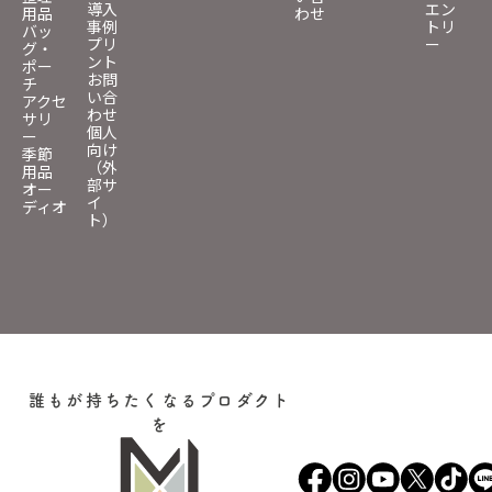
導入
エン
用品
わせ
事例
トリ
バッ
プリ
ー
グ・
ント
ポー
お問
チ
い合
アクセ
わせ
サリ
個人
ー
向け
季節
（外
用品
部サ
オー
イ
ディオ
ト）
誰もが持ちたくなるプロダクト
を