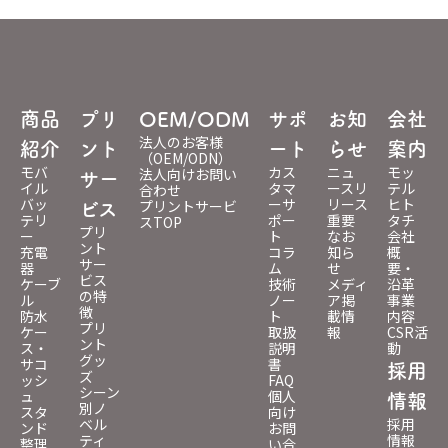
商品
プリ
OEM/ODM
サポ
お知
会社
法人のお客様
紹介
ント
ート
らせ
案内
（OEM/ODN）
モバ
カス
ニュ
モッ
法人向けお問い
サー
イル
タマ
ースリ
テル
合わせ
バッ
ーサ
リース
ヒト
プリントサービ
ビス
テリ
ポー
重要
タチ
スTOP
プリ
ー
ト
なお
会社
ント
充電
コラ
知ら
概
サー
器
ム
せ
要・
ビス
ケーブ
技術
メディ
沿革
の特
ル
ノー
ア掲
事業
徴
防水
ト
載情
内容
プリ
ケー
取扱
報
CSR活
ント
ス・
説明
動
グッ
サコ
書
採用
ズ
ッシ
FAQ
シーン
ュ
個人
情報
別ノ
スタ
向け
ベル
採用
ンド
お問
ティ
情報
整理
い合