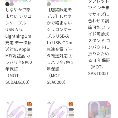
タブレット
13インチま
しなやかで絡
【店舗限定モ
でサイズに
まない シリコ
デル】しなや
合わせて調
ンケーブル
かで絡まない
節可能 スラ
USB-A to
シリコンケー
イド可動式
Lightning 1m
ブル USB-A
スタンド コ
充電 データ転
to USB-C 2m
ンパクトに
送対応 Apple
急速充電 デー
折りたため
MFi認証品 カ
タ転送対応 カ
る １年保証
ラバリ全8色 2
ラバリ全7色 2
（MOT-
年保証
年保証
SPSTD05）
（MOT-
（MOT-
SCBALG100）
SLAC200）