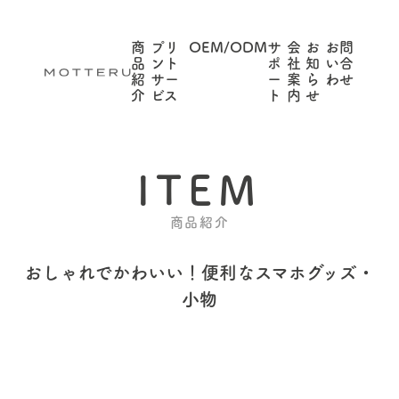
商
プリ
OEM/ODM
サ
会
お
お問
品
ント
ポ
社
知
い合
紹
サー
ー
案
ら
わせ
介
ビス
ト
内
せ
ITEM
商品紹介
おしゃれでかわいい！
便利なスマホグッズ・
小物