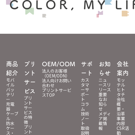
 COLOR, MY LI
商品
プリ
OEM/ODM
サポ
お知
会社
法人のお客様
紹介
ント
ート
らせ
案内
（OEM/ODN）
モバ
カス
ニュ
モッ
法人向けお問い
サー
イル
タマ
ースリ
テル
合わせ
バッ
ーサ
リース
ヒト
プリントサービ
ビス
テリ
ポー
重要
タチ
スTOP
プリ
ー
ト
なお
会社
ント
充電
コラ
知ら
概
サー
器
ム
せ
要・
ビス
ケーブ
技術
メディ
沿革
の特
ル
ノー
ア掲
事業
徴
防水
ト
載情
内容
プリ
ケー
取扱
報
CSR活
ント
ス・
説明
動