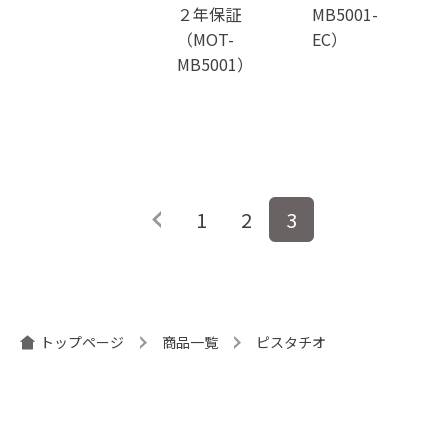
２年保証
MB5001-
（MOT-
EC）
MB5001）
投
1
2
3
稿
ナ
ビ
ゲ
ー
トップページ
商品一覧
ピスタチオ
シ
ョ
ン