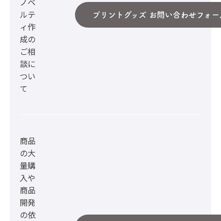
ノベ
ルテ
プリントグッズ お問い合わせフォー
ィ作
成の
ご相
談に
つい
て
商品
の大
量購
入や
商品
開発
の依