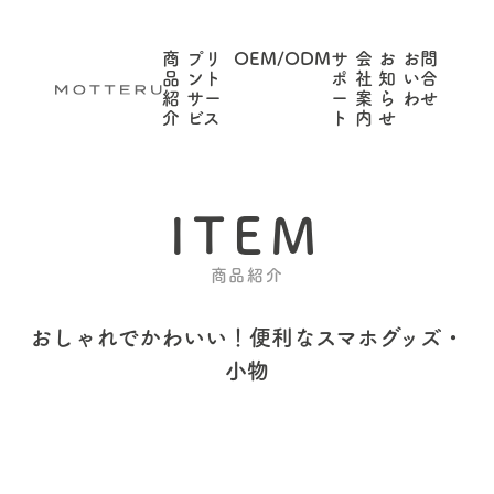
商
プリ
OEM/ODM
サ
会
お
お問
品
ント
ポ
社
知
い合
紹
サー
ー
案
ら
わせ
介
ビス
ト
内
せ
ITEM
商品紹介
おしゃれでかわいい！
便利なスマホグッズ・
小物