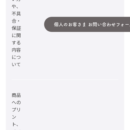
や、
不具
合・
個人のお客さま お問い合わせフォー
保証
に関
する
内容
につ
いて
商品
への
プリ
ン
ト、