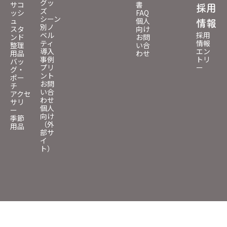
グッ
サコ
書
採用
ズ
ッシ
FAQ
シーン
ュ
個人
情報
別ノ
スタ
向け
ベル
採用
ンド
お問
ティ
情報
整理
い合
導入
エン
用品
わせ
事例
トリ
バッ
プリ
ー
グ・
ント
ポー
お問
チ
い合
アクセ
わせ
サリ
個人
ー
向け
季節
（外
用品
部サ
イ
ト）