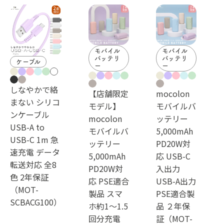
モバイル
モバイル
バッテリ
バッテリ
ケーブル
ー
ー
しなやかで絡
【店舗限定
mocolon
まない シリコ
モデル】
モバイルバ
ンケーブル
mocolon
ッテリー
USB-A to
モバイルバ
5,000mAh
USB-C 1m 急
ッテリー
PD20W対
速充電 データ
5,000mAh
応 USB-C
転送対応 全8
PD20W対
入出力
色 2年保証
応 PSE適合
USB-A出力
（MOT-
製品 スマ
PSE適合製
SCBACG100）
ホ約1～1.5
品 ２年保
回分充電
証（MOT-