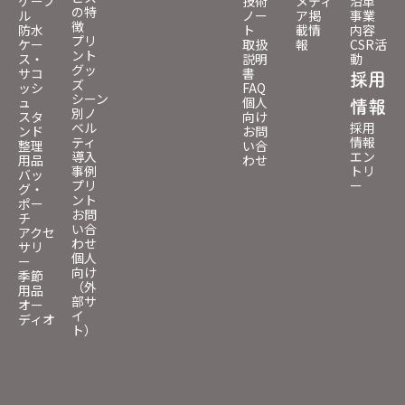
ケーブ
技術
メディ
沿革
の特
ル
ノー
ア掲
事業
徴
防水
ト
載情
内容
プリ
ケー
取扱
報
CSR活
ント
ス・
説明
動
グッ
サコ
書
採用
ズ
ッシ
FAQ
シーン
ュ
個人
情報
別ノ
スタ
向け
ベル
採用
ンド
お問
ティ
情報
整理
い合
導入
エン
用品
わせ
事例
トリ
バッ
プリ
ー
グ・
ント
ポー
お問
チ
い合
アクセ
わせ
サリ
個人
ー
向け
季節
（外
用品
部サ
オー
イ
ディオ
ト）