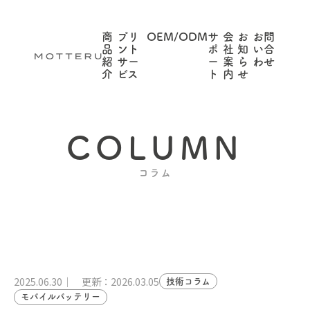
商
プリ
OEM/ODM
サ
会
お
お問
品
ント
ポ
社
知
い合
紹
サー
ー
案
ら
わせ
介
ビス
ト
内
せ
COLUMN
コラム
2025.06.30
更新：2026.03.05
技術コラム
モバイルバッテリー