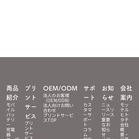
商品
プリ
OEM/ODM
サポ
お知
会社
法人のお客様
紹介
ント
ート
らせ
案内
（OEM/ODN）
モバ
カス
ニュ
モッ
法人向けお問い
サー
イル
タマ
ースリ
テル
合わせ
バッ
ーサ
リース
ヒト
プリントサービ
ビス
テリ
ポー
重要
タチ
スTOP
プリ
ー
ト
なお
会社
ント
充電
コラ
知ら
概
サー
器
ム
せ
要・
ビス