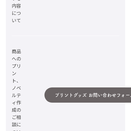
内容
につ
いて
商品
への
プリ
ン
ト、
ノベ
ルテ
プリントグッズ お問い合わせフォー
ィ作
成の
ご相
談に