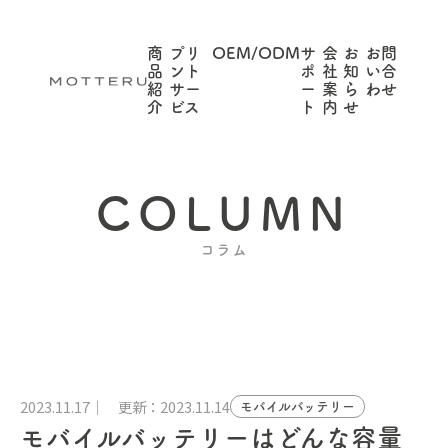
商
プリ
OEM/ODM
サ
会
お
お問
品
ント
ポ
社
知
い合
紹
サー
ー
案
ら
わせ
介
ビス
ト
内
せ
COLUMN
コラム
2023.11.17
更新：2023.11.14
モバイルバッテリー
モバイルバッテリーはどんな容量