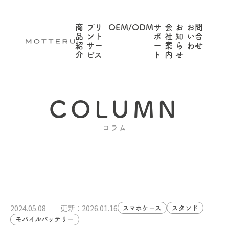
商
プリ
OEM/ODM
サ
会
お
お問
品
ント
ポ
社
知
い合
紹
サー
ー
案
ら
わせ
介
ビス
ト
内
せ
COLUMN
コラム
2024.05.08
更新：2026.01.16
スマホケース
スタンド
モバイルバッテリー