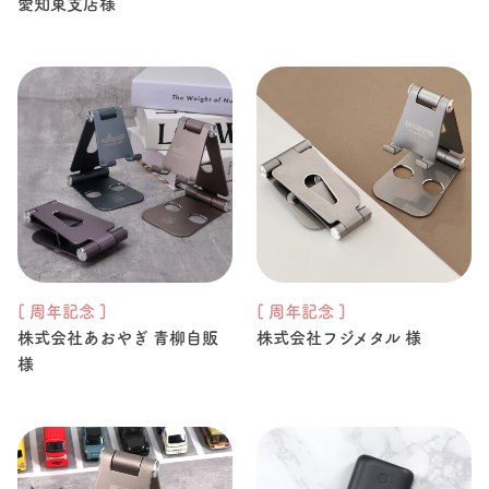
愛知東支店様
[ 周年記念 ]
[ 周年記念 ]
株式会社あおやぎ 青柳自販
株式会社フジメタル 様
様