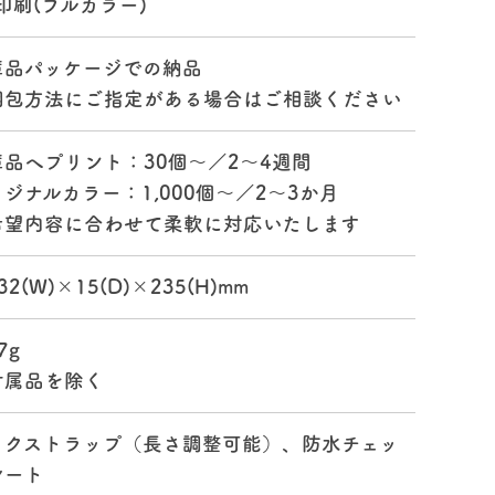
印刷(フルカラー)
庫品パッケージでの納品
梱包方法にご指定がある場合はご相談ください
庫品へプリント：30個～／2～4週間
ジナルカラー：1,000個～／2～3か月
希望内容に合わせて柔軟に対応いたします
32(W)×15(D)×235(H)mm
7g
付属品を除く
ックストラップ（長さ調整可能）、防水チェッ
シート