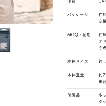
印刷
UV
パッケージ
在
※
MOQ・納期
在
オリ
※
本体サイズ
約1
本体重量
約7
※
付属品
ネ
ク