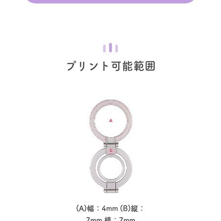
プリント可能範囲
(A)幅：4mm (B)縦：
7mm 横：7mm